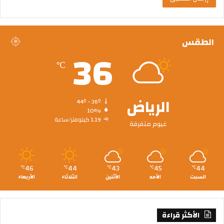
الطقس
36
℃
الرياض
44º - 36º
10%
1.19 كيلومتر/ساعة
غيوم متفرقة
46
44
43
45
44
℃
℃
℃
℃
℃
السبت
الأحد
الأثنين
الثلاثاء
الأربعاء
الأكثر قراءة