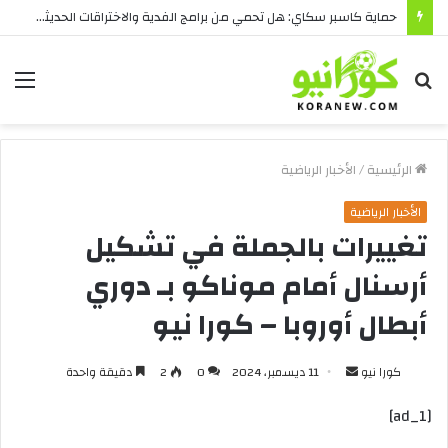
حماية كاسبر سكاي: هل تحمي من برامج الفدية والاختراقات الحديثة؟
بحث
الق
عن
الرئيسية
/
الأخبار الرياضية
الأخبار الرياضية
تغييرات بالجملة في تشكيل
أرسنال أمام موناكو بـ دوري
أبطال أوروبا – كورا نيو
أرسل
كورا نيو
11 ديسمبر، 2024
0
2
دقيقة واحدة
بريدا
[ad_1]
إلكترونيا