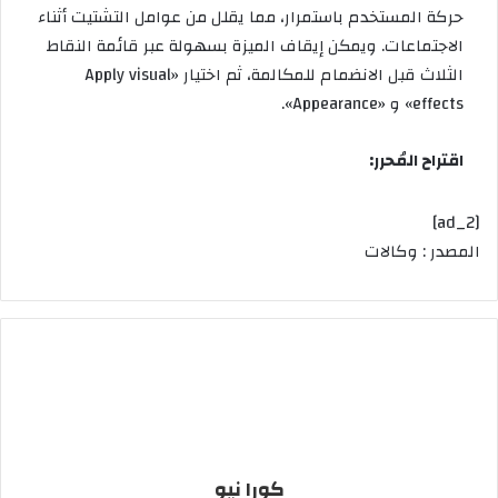
حركة المستخدم باستمرار، مما يقلل من عوامل التشتيت أثناء
الاجتماعات. ويمكن إيقاف الميزة بسهولة عبر قائمة النقاط
الثلاث قبل الانضمام للمكالمة، ثم اختيار «Apply visual
effects» و «Appearance».
اقتراح المُحرر:
[ad_2]
المصدر : وكالات
كورا نيو