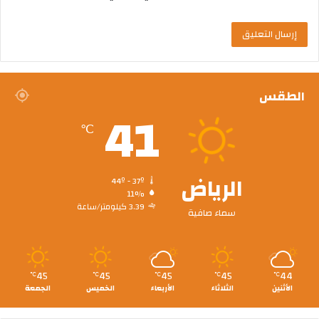
الطقس
41
℃
الرياض
44º - 37º
11%
3.39 كيلومتر/ساعة
سماء صافية
45
45
45
45
44
℃
℃
℃
℃
℃
الأثنين
الثلاثاء
الأربعاء
الخميس
الجمعة