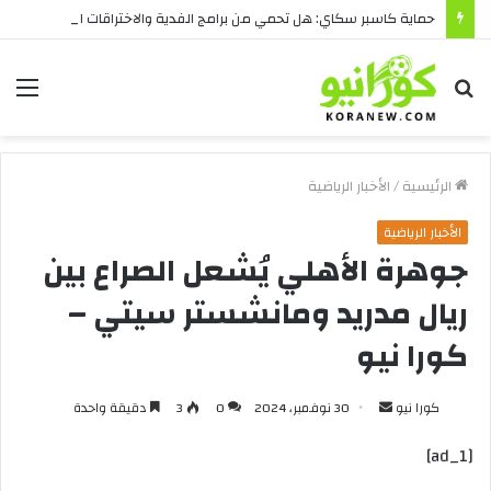
حماية كاسبر سكاي: هل تحمي من برامج الفدية والاختراقات الحديثة؟
بحث
الق
عن
الرئيسية
/
الأخبار الرياضية
الأخبار الرياضية
جوهرة الأهلي يُشعل الصراع بين
ريال مدريد ومانشستر سيتي –
كورا نيو
أرسل
كورا نيو
30 نوفمبر، 2024
0
3
دقيقة واحدة
بريدا
[ad_1]
إلكترونيا