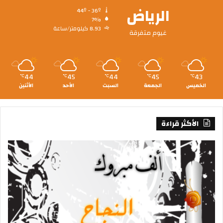
الرياض
44º - 36º
7%
8.93 كيلومتر/ساعة
غيوم متفرقة
44
45
44
45
43
℃
℃
℃
℃
℃
الخميس
الجمعة
السبت
الأحد
الأثنين
الأكثر قراءة