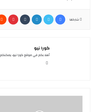
فيسبوك
تويتر
لينكدإن
بينتير
شاركها
كورا نيو
أهلا بكم في موقع كورا نيو، يمكنكم 
موقع
الويب