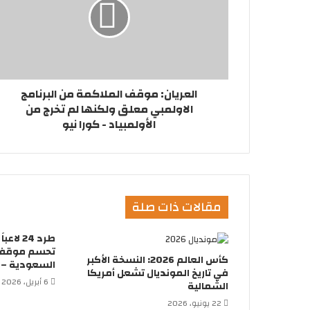
العريان: موقف الملاكمة من البرنامج
الاولمبي معلق ولكنها لم تخرج من
الأولمبياد - كورا نيو
مقالات ذات صلة
طرد 24 
تحسم موقفها
كأس العالم 2026: النسخة الأكبر
السعودية – ك
في تاريخ المونديال تشعل أمريكا
6 أبريل، 2026
الشمالية
22 يونيو، 2026