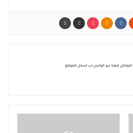
يست
Odnoklassniki
بوكيت
مشاركة عبر البريد
طباعة
التواصل معنا عبر الواتس اب اسفل الموقع