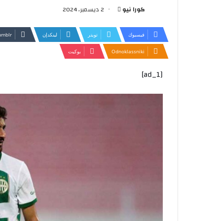
أرسل
كورا نيو
2 ديسمبر، 2024
بريدا
إلكترونيا
فيسبوك
تويتر
لينكدإن
Odnoklassniki
بوكيت
[ad_1]