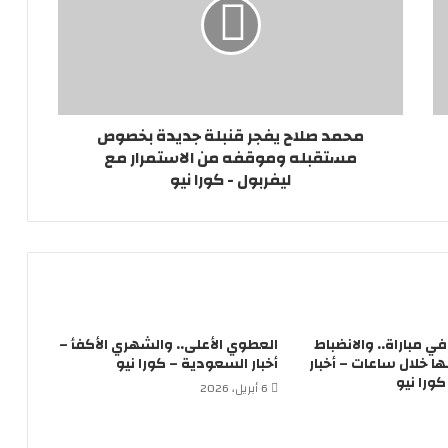
محمد صلاح يفجر قنبلة جديدة بخصوص
مستقبله وموقفه من الاستمرار مع
ليفربول - كورا نيو
لاعباً في مباراة.. والانضباط
العطوي الأعلى.. والشهري الأكفأ –
 خلال ساعات – أخبار
أخبار السعودية – كورا نيو
ورا نيو
6 أبريل، 2026