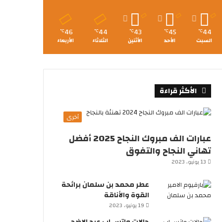
46
44
43
45
44
℃
℃
℃
℃
℃
السبت
الأحد
الأثنين
الثلاثاء
الأربعاء
الأكثر قراءة
أخرى
عبارات الف مبروك النجاح 2025 أفضل
تهاني النجاح والتفوق
13 يونيو، 2023
عطر محمد بن سلمان برائحة
القوة والأناقة
19 يونيو، 2023