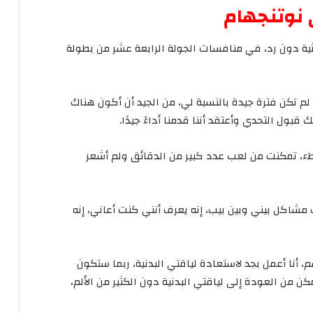
نوتنجهام
ية
دون
رد،
في
منافسات
الجولة
الرابعة
عشر
من
بطولة
لم
تكن
فترة
جيدة
بالنسبة
لي،
من
الجيد
أن
أكون
هناك
ك
قبول
التحدي
وأعتقد
أننا
قدمنا
أداءً
جيدًا
.
ء،
تمكنت
من
لعب
عدد
كبير
من
الدقائق
ولم
أشعر
مشاكل
بيني
وبين
بيب،
إنه
يعرف
أنني
كنت
أعاني،
إنه
م،
أنا
أعمل
بجد
لاستعادة
لياقتي
البدنية،
ربما
ستكون
مكن
من
العودة
إلى
لياقتي
البدنية
دون
الكثير
من
الألم،