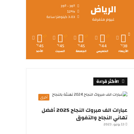
الرياض
39º - 36º
12%
3.03 كيلومتر/ساعة
غيوم متفرقة
45
45
45
44
38
℃
℃
℃
℃
℃
الأربعاء
الخميس
الجمعة
السبت
الأحد
الأكثر قراءة
أخرى
عبارات الف مبروك النجاح 2025 أفضل
تهاني النجاح والتفوق
13 يونيو، 2023