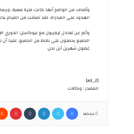
وأضاف
:
من
الواضح
أنها
كانت
فترة
صعبة،
وربما
الهدوء
على
المباراة،
لقد
تمكنت
من
القيام
بذل
وأتم
عن
تعادل
ليفربول
مع
نيوكاسل
:
الدوري
ال
الجميع
يحصلون
على
نقاط
من
الجميع،
علينا
أن
ن
غضون
شهرين
أين
نحن
.
[ad_2]
المصدر : وكالات
فيسبوك
تويتر
لينكدإن
بينتير
شاركها