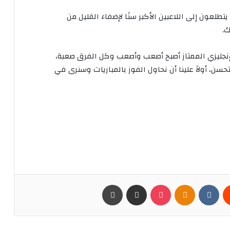
يتطلعون
إلى
اللاعبين
الأكبر
سنًا
لإضفاء
القليل
من
ك
.
إنجليزي
الممتاز
أصبح
أصعب
وأصعب
وكل
الفرق
صعبة،
تحسن،
أولاً
علينا
أن
نحاول
الفوز
بالمباريات
وسنرى
في
يست
Odnoklassniki
بوكيت
مشاركة عبر البريد
طباعة