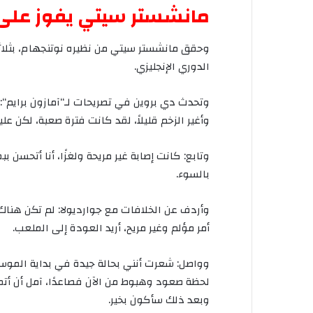
مانشستر
سيتي
يفوز
على
وحقق
مانشستر
سيتي
من
نظيره
نوتنجهام،
بثلاث
الدوري
الإنجليزي
.
وتحدث
دي
بروين
في
تصريحات
لـ
“
آمازون
برايم
“:
وأغير
الزخم
قليلاً،
لقد
كانت
فترة
صعبة،
لكن
علي
وتابع
:
كانت
إصابة
غير
مريحة
ولغزًا،
أنا
أتحسن
ببط
بالسوء
.
وأردف
عن
الخلافات
مع
جوارديولا
:
لم
تكن
هناك
أمر
مؤلم
وغير
مريح،
أريد
العودة
إلى
الملعب
.
وواصل
:
شعرت
أنني
بحالة
جيدة
في
بداية
الموس
لحظة
صعود
وهبوط
من
الآن
فصاعدًا،
آمل
أن
أت
وبعد
ذلك
سأكون
بخير
.