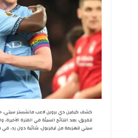
كشف
كيفين
دي
بروين
لاعب
مانشستر
سيتي،
ح
للفريق،
بعد
النتائج
السيئة
في
الفترة
الآخيرة،
وا
سيتي
للهزيمة
من
ليفربول،
بثنائية
دون
رد،
في
م