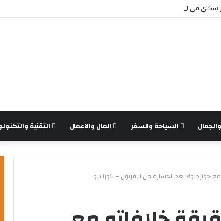
 سكاي في السعودية بأمان
الجمال
السياحة والسفر
المال والاعمال
التقنية والتكنولو
جوارديولا بعد الخسارة من ليفربول – كورا نيو
يقة خلافاته مع