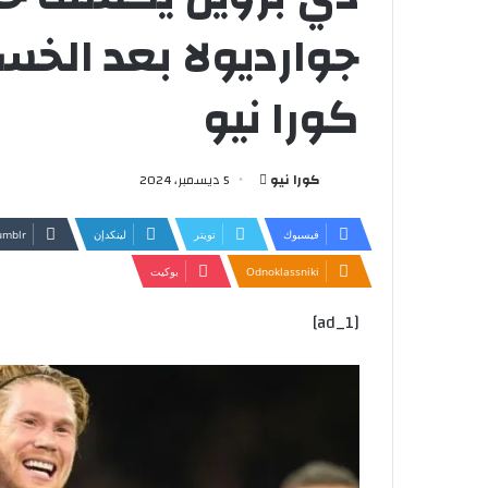
جوارديولا بعد الخس
كورا نيو
أرسل
كورا نيو
5 ديسمبر، 2024
بريدا
إلكترونيا
فيسبوك
تويتر
لينكدإن
Odnoklassniki
بوكيت
[ad_1]