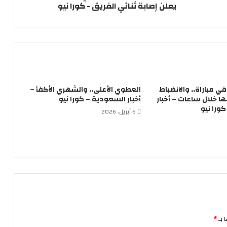
يعلن إصابة ثنائي الفريق - كورا نيو
لاعباً في مباراة.. والانضباط
العطوي الأعلى.. والشهري الأكفأ –
 خلال ساعات – أخبار
أخبار السعودية – كورا نيو
ورا نيو
6 أبريل، 2026
 بـ
*