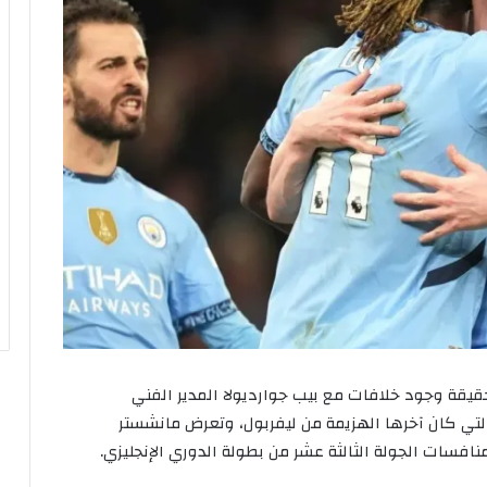
قيقة
وجود
خلافات
مع
بيب
جوارديولا
المدير
الفني
لتي
كان
آخرها
الهزيمة
من
ليفربول،
وتعرض
مانشستر
نافسات
الجولة
الثالثة
عشر
من
بطولة
الدوري
الإنجليزي
.