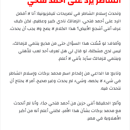
الشاطر
يرد
على
أحمد
فتحي
وتحدث
إسلام
الشاطر
في
تصريحات
تليفزيونية
:
أنا
لا
أفضل
الرد
على
أحمد
فتحي،
الزمالك
نادي
كبير
وعظيم،
لكن
كيف
عرف
أنني
أشجع
الأبيض؟
هذا
الكلام
لا
يصح
ولا
يجب
أن
يحدث
.
وأضاف
:
لو
سُئلت
هذا
السؤال
حتى
من
مذيع
ينتمي
للزمالك،
ليس
لدي
مشكلة،
لو
قال
لي
هل
تعرف
أحد
لعب
للأهلي
وينتمي
للزمالك
سأرد
بأنني
لا
أعلم
.
وتابع
:
ما
الداعي
من
إقحام
اسم
محمد
بركات
وإسلام
الشاطر
في
شيء
لا
يخصه،
وشيء
لم
يحدث
وغير
صحيح،
أمر
لا
يحتاج
أن
نتحدث
فيه
.
وأتم
:
الحقيقة
أنني
حزين
من
أحمد
فتحي
جدًا،
وأنا
لم
أتحدث
مع
محمد
بركات
بشأن
هذا
الأمر،
لكنني
أعلم
أنه
من
أكبر
الأهلاوية
في
مصر
.