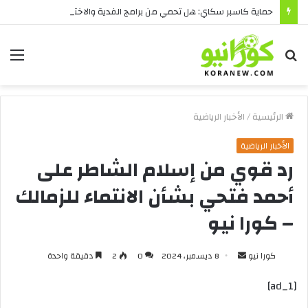
حماية كاسبر سكاي: هل تحمي من برامج الفدية والاختراقات الحديثة؟
بحث
الق
عن
الرئيسية
/
الأخبار الرياضية
الأخبار الرياضية
رد قوي من إسلام الشاطر على
أحمد فتحي بشأن الانتماء للزمالك
– كورا نيو
أرسل
كورا نيو
8 ديسمبر، 2024
0
2
دقيقة واحدة
بريدا
[ad_1]
إلكترونيا