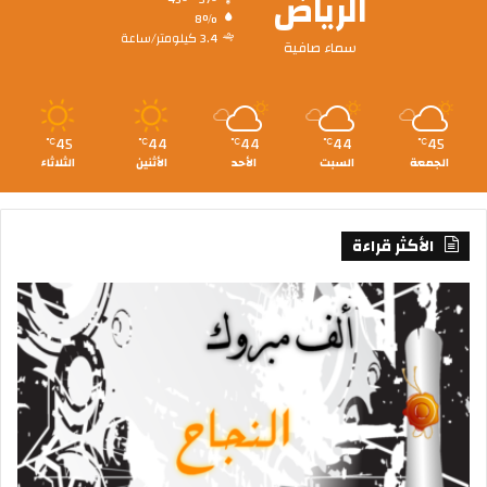
الرياض
8%
3.4 كيلومتر/ساعة
سماء صافية
45
44
44
44
45
℃
℃
℃
℃
℃
الجمعة
السبت
الأحد
الأثنين
الثلاثاء
الأكثر قراءة