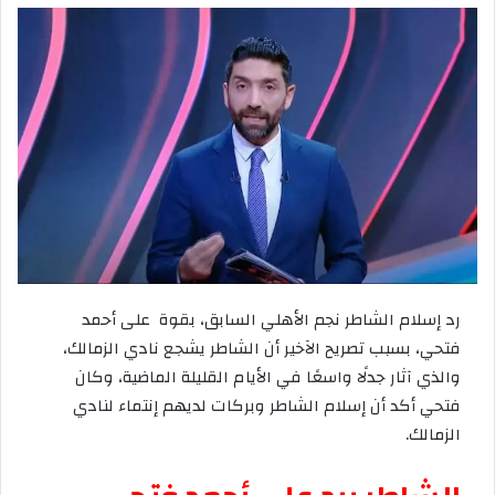
رد
إسلام
الشاطر
نجم
الأهلي
السابق،
بقوة
على
أحمد
فتحي،
بسبب
تصريح
الآخير
أن
الشاطر
يشجع
نادي
الزمالك،
والذي
آثار
جدلًا
واسعًا
في
الأيام
القليلة
الماضية،
وكان
فتحي
أكد
أن
إسلام
الشاطر
وبركات
لديهم
إنتماء
لنادي
الزمالك
.