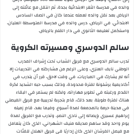
والده في مدرسة الثغر الابتدائية بجدة، ثم انتقل مع عائلته إلى
الرياض بعد نقل والده لعمله عندما كان في الصف السادس
الابتدائي. في الرياض، درس والده في مدرسة المتوسطة العليان،
واستكمل تعليمه الثانوي في دار القلم بالرياض.
سالم الدوسري ومسيرته الكروية
تدرب سالم الدوسري مع فريق الشباب تحت إشراف المدرب
الوطني نايف العنزي، وعلى الرغم من مشاركته في التدريبات إلا
أنه لم يشارك في المباريات. في وقت لاحق، قرر أن يتدرب في
أكاديمية برشلونة لفترة محدودة، وذلك بسبب حبه الشديد لكرة
القدم ورغبته في تطوير مهاراته، ولكنه لم يستمر في البقاء
هناك لفترة طويلة. بعد ذلك، قام بتجربة تدريبية مع فريق الفيصلي
في مدينة حرمة بالمجمعة لمدة أسبوع. وفيما بعد، قام زميله
إبراهيم عسيري بإيصاله إلى نادي النصر، وتدرب مع الفريق لمدة
يوم واحد وقد ساهم صديقه منيف الشهراني، الذي كان يتعامل
مع فيصل الفرشان الذي كان إداريًا في فريق الهلال للفئات