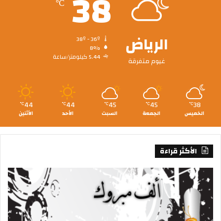
38
℃
الرياض
38º - 36º
8%
5.44 كيلومتر/ساعة
غيوم متفرقة
44
44
45
45
38
℃
℃
℃
℃
℃
الخميس
الجمعة
السبت
الأحد
الأثنين
الأكثر قراءة