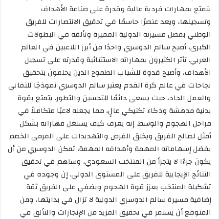
يتمتع بمهارات فردية عالية وقدرة على صناعة الأهداف
وتسجيلها، ويعد عنصرًا حاسمًا في تحقيق الانتصارات للفريق
الوطني بفضل مسيرته الدولية المميزة وتألقه في البطولات
الكبرى، أصبح سالم الدوسري واحدًا من أبرز اللاعبين في العالم
العربي. تأثر الكثيرون بمهاراته الاستثنائية وقدرته على تسجيل
الأهداف، وأصبح قدوة للشباب الطموح الذين يحلمون بتحقيق
نجاحات في عالم كرة القدم يعتبر سالم الدوسري نموذجًا للتفاني
والعمل الجاد، حيث يسعى دائمًا للتحسين والتطور. يتمتع بقوة
بدنية مدهشة وذكاء تكتيكي عالٍ، مما يجعله لاعبًا متكاملاً في
مراحل الهجوم والوسط. إنه يعرف كيف يستغل مهاراته بشكل
أمثل لصالح الفريق ويخلق الفرص والتهديدات على المرمى الخصم
بفضل إسهاماته المهمة وأهدافه المهمة، تمكن الدوسري من أن
يكون جزءًا لا يتجزأ من المنتخب السعودي، وساهم في تحقيق
النتائج الإيجابية للفريق على المستوى الدولي. إن وجوده في
تشكيلة المنتخب يعزز قوة الهجوم ويضفي على الفريق ثقة
إضافية مسيرة سالم الدوسري الدولية لا تزال في بدايتها، ومن
المتوقع أن يستمر في تحقيق المزيد من الإنجازات والتألق في