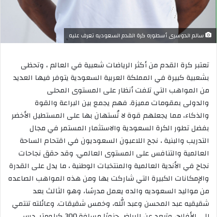
سالم الدوسرى أسطوره كرة القدم السعوديه تعرف عليه
تعتبر كرة القدم من أكثر الرياضات شعبية في العالم ، وتحظى
بشعبية كبيرة في المملكة العربية السعودية يتوفر فيها العديد
من المواهب التي تلفت أنظار على المستوى المحلى
والدولى بمقومات مميزة. فهم يجمع بين البراعة والقوة
والذكاء، مما يجعلهم قوة لا تُستهان بها على المستطيل الأخضر
بفضل تطور الكرة السعودية والاستثمار المستمر في مجال
التدريب والبنية ، نجح اللاعبون السعوديون في اقتحام الساحة
العالمية والتنافس على المستوى العالمي. وقد حقق نجاحات
نجاح في الأندية العالمية والمنتخبات الوطنية ، ما يدل على القدرة
والإمكانات الكبيرة التي شاركت بها ومن هذه المواهب الصاعده
من مواليد السعوديه والده يعمل مدرسًا، وهو الثالث بعد
شقيقيه عبد المحسن وعبد الله، وخمس شقيقات. وعائلته تنتمي
إلى الأفلاج، وتبعد عن الرياض جنوبًا مسافة 300 كيلومتر. درس