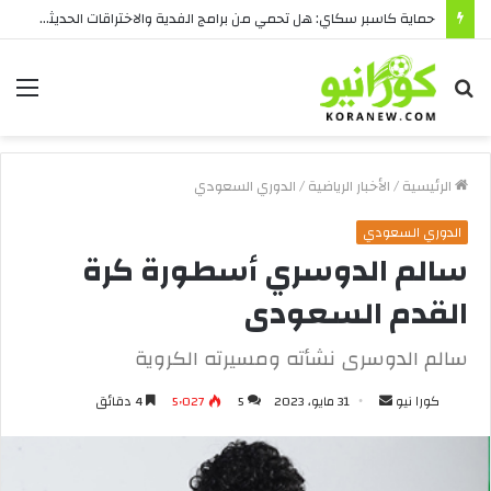
حماية كاسبر سكاي: هل تحمي من برامج الفدية والاختراقات الحديثة؟
بحث
الق
عن
الرئيسية
/
الأخبار الرياضية
/
الدوري السعودي
الدوري السعودي
سالم الدوسري أسطورة كرة
القدم السعودى
سالم الدوسرى نشأته ومسيرته الكروية
أرسل
كورا نيو
31 مايو، 2023
5
5٬027
4 دقائق
بريدا
إلكترونيا