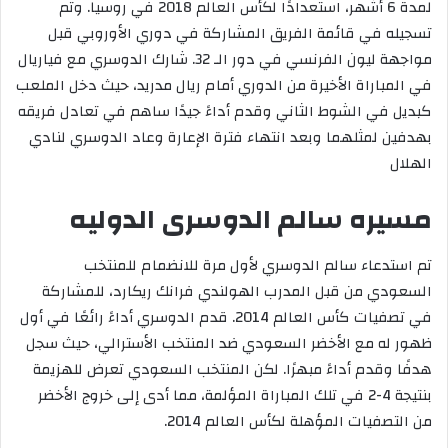
لمدة 6 أشهر، استعدادًا لكأس العالم 2018 في روسيا. وتم
تسجيله في قائمة الفريق المشاركة في دوري الأوروبي قبل
مواجهة ليون الفرنسي في دور الـ 32. شارك الدوسري مع فياريال
في المباراة الأخيرة من الدوري أمام ريال مدريد، حيث دخل الملعب
كبديل في الشوط الثاني وقدم أداءً جيدًا ساهم في تعادل فريقه
بهدفين لمثلهما وبعد انتهاء فترة الإعارة وعاد الدوسري لنادي
الهلال
مسيره سالم الدوسرى الدوليه
تم استدعاء سالم الدوسري لأول مرة للانضمام للمنتخب
السعودي من قبل المدرب الهولندي فرانك ريكارد، للمشاركة
في تصفيات كأس العالم 2014. قدم الدوسري أداءً رائعًا في أول
ظهور له مع الأخضر السعودي ضد المنتخب الأسترالي، حيث سجل
هدفًا وقدم أداءً مبهرًا. لكن المنتخب السعودي تعرض للهزيمة
بنتيجة 4-2 في تلك المباراة المؤلمة، مما أدى إلى خروج الأخضر
من التصفيات المؤهلة لكأس العالم 2014.