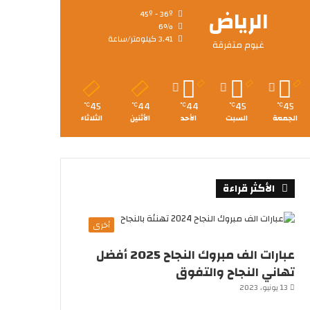
الرياض
45º - 36º
6%
3.41 كيلومتر/ساعة
غيوم متفرقة
45
44
44
45
45
℃
℃
℃
℃
℃
الجمعة
السبت
الأحد
الأثنين
الثلاثاء
الأكثر قراءة
أخرى
عبارات الف مبروك النجاح 2025 أفضل
تهاني النجاح والتفوق
13 يونيو، 2023