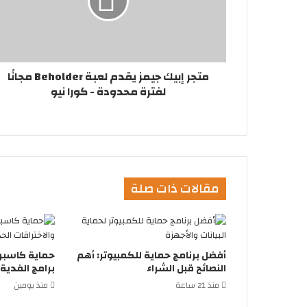
متجر إبيك جيمز يقدم لعبة Beholder مجانًا
لفترة محدودة - كورا نيو
مقالات ذات صلة
أفضل برنامج حماية للكمبيوتر: أهم
حماية كاسبر
النصائح قبل الشراء
برامج الفدية 
منذ 21 ساعة
منذ يومين