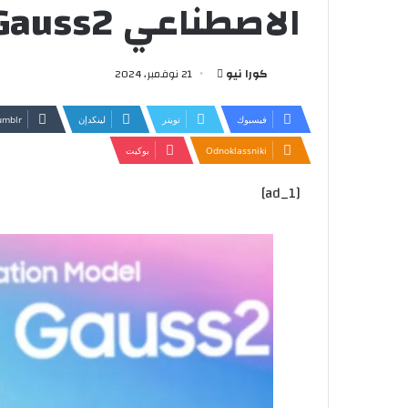
الاصطناعي Gauss2 – كورا نيو
أرسل
كورا نيو
21 نوفمبر، 2024
بريدا
إلكترونيا
فيسبوك
تويتر
لينكدإن
Odnoklassniki
بوكيت
[ad_1]