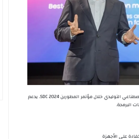
كشفت سامسونج عن نموذج Gauss2 للذكاء الاصطناعي التوليدي خلال مؤتمر المطورين SDC 2024. يدعم