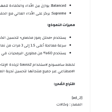
Balanced: يوازن بين الأداء والكفاءة للمهام المتنوعة
Supreme: يركز على الأداء العالي مع الحفاظ على كفاءة التكلفة الحسابية
مميزات النموذج:
يستخدم «محلل رموز مخصص» لتحسين الكف
سرعة معالجة أعلى 1.5 إلى 3 مرات من نماذج الذكاء الاصطناعي مفتوحة المصدر
يستخدم 60% من مطوري البرمجيات في سامسونج مساعد البرمجة ‘code.i’ المدمج فيه
تخطط سامسونج لاست
الاصطناعي عبر جميع منتجاتها لتحسين تجربة الم
اقتراح المُحرر:
[ad_2]
المصدر : وكالات