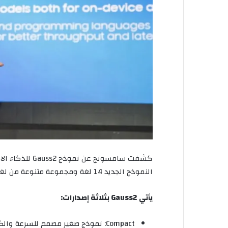
النموذج الجديد 14 لغة ومجموعة متنوعة من لغات البرمجة.
يأتي Gauss2 بثلاثة إصدارات:
Compact: نموذج صغير مصمم للسرعة والكفاءة على الأجهزة