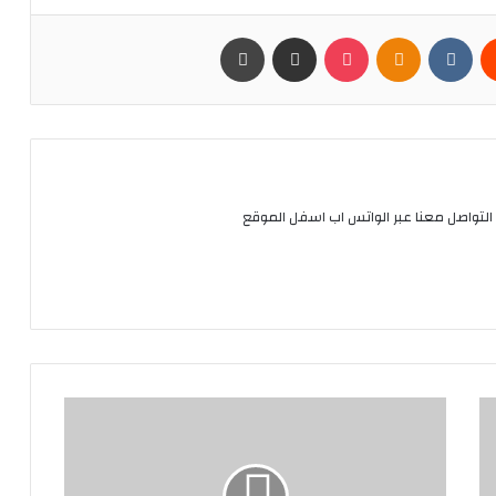
يست
Odnoklassniki
بوكيت
مشاركة عبر البريد
طباعة
التواصل معنا عبر الواتس اب اسفل الموقع