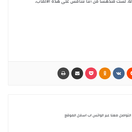
ة
.
لست
مندهشا
من
أننا
نتنافس
على
هذه
الألقاب،
ريست
Odnoklassniki
بوكيت
مشاركة عبر البريد
طباعة
التواصل معنا عبر الواتس اب اسفل الموقع