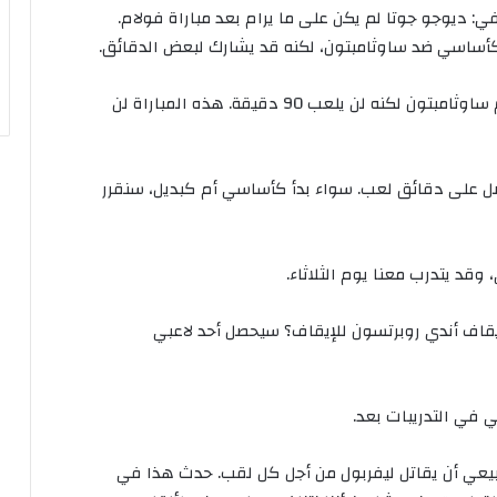
في
:
ديوجو
جوتا
لم
يكن
على
ما
يرام
بعد
مباراة
فولام
.
أساسي
ضد
ساوثامبتون،
لكنه
قد
يشارك
لبعض
الدقائق
.
ساوثامبتون
لكنه
لن
يلعب
90
دقيقة
.
هذه
المباراة
لن
ل
على
دقائق
لعب
.
سواء
بدأ
كأساسي
أم
كبديل،
سنقرر
وقد
يتدرب
معنا
يوم
الثلاثاء
.
قاف
أندي
روبرتسون
للإيقاف؟
سيحصل
أحد
لاعبي
ي
في
التدريبات
بعد
.
يعي
أن
يقاتل
ليفربول
من
أجل
كل
لقب
.
حدث
هذا
في