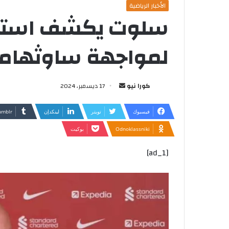
الأخبار الرياضية
سلوت يكشف استعد
لمواجهة ساوثهامبت
أرسل
كورا نيو
17 ديسمبر، 2024
بريدا
إلكترونيا
فيسبوك
تويتر
لينكدإن
Odnoklassniki
بوكيت
[ad_1]