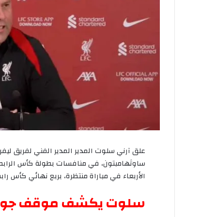
علق
آرني
سلوت
المدير
المدير
الفني
لفريق
ليفر
ساوثهامبتون،
في
منافسات
بطولة
كأس
الرابط
الأربعاء
في
مباراة
منتظرة،
بربع
نهائي
كأس
راب
سلوت
يكشف
موقف
جوت