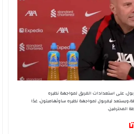
بول،
على
استعدادات
الفريق
لمواجهة
نظيره
ة،
ويستعد
ليفربول
لمواجهة
نظيره
ساوثهامبتون،
غدًا
طة
المحترفين
.
ا