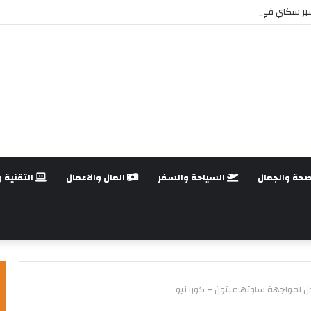
بر سكاي في السعودية بأمان
صحة والجمال
السياحة والسفر
المال والاعمال
التقنية و
لمواجهة ساوثهامبتون – كورا نيو