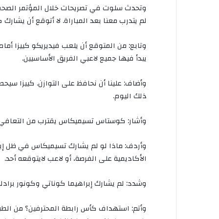
وتحدث
سلوت
في
تصريحات
خلال
المؤتمر
الصح
لم
يتدرب
معنا
بعد
المباراة
.
لا
أتوقع
أن
يشارك
ك
وتابع
:
من
المتوقع
أن
يلعب
فيديريكو
كييزا
أمام
يبدأ
فيها
جميع
لاعبي
الفريق
الأساسيين
.
وأضاف
:
علينا
أن
نحافظ
على
التوازن
.
كييزا
سيحص
ذلك
اليوم
.
وأشار
:
كوستاس
تسيميكاس
يقترب
من
التعافي،
وأردف
:
ماذا
لو
لم
يشارك
تسيميكاس
في
ظل
إي
الأكاديمية
على
الفرصة،
أو
لاعب
لا
يتوقعه
أحد
.
وشدد
:
لم
يشارك
إبراهيما
كوناتي
وكونور
برادل
وأتم
:
استهداف
كأس
رابطة
المحترفين؟
من
الطب