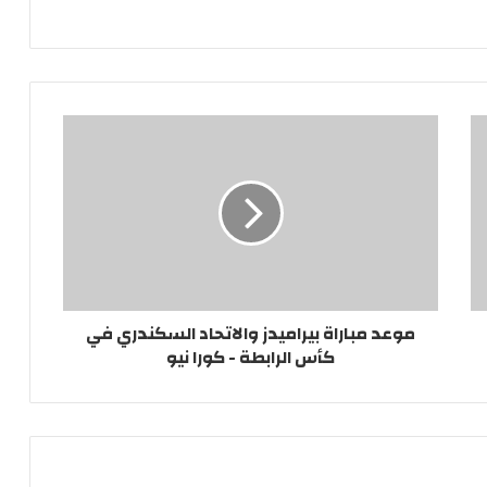
موعد مباراة بيراميدز والاتحاد السكندري في
كأس الرابطة - كورا نيو