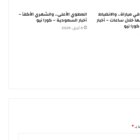
لاعباً في مباراة.. والانضباط
العطوي الأعلى.. والشهري الأكفأ –
 خلال ساعات – أخبار
أخبار السعودية – كورا نيو
ورا نيو
6 أبريل، 2026
 بـ
*