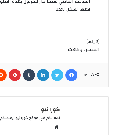
الموسم
الماضي
عندما
فاز
ليفربول
بهذه
البطول
لكنها
تشكل
تحديا
.
[ad_2]
المصدر : وكالات
فيسبوك
تويتر
لينكدإن
بينتي
شاركها
كورا نيو
أهلا بكم في موقع كورا نيو، يمكنكم 
موقع
الويب