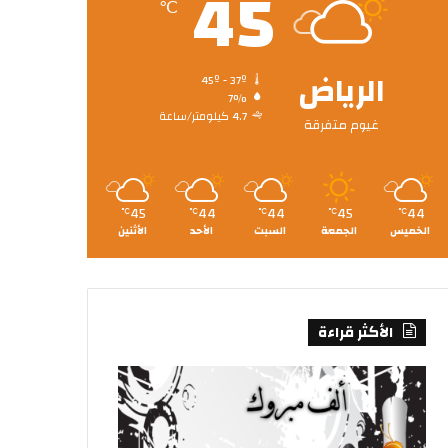
45
℃
الرياض
45º - 37º
7%
4.7 كيلومتر/ساعة
غيوم متفرقة
45
44
44
45
44
℃
℃
℃
℃
℃
الخميس
الجمعة
السبت
الأحد
الأثنين
الأكثر قراءة