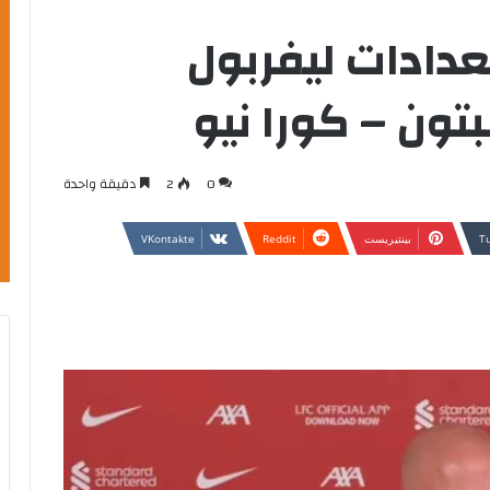
ادات ليفربول
ون – كورا نيو
0
2
دقيقة واحدة
بينتيريست