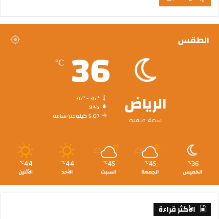
الطقس
36
℃
الرياض
36º - 36º
9%
5.07 كيلومتر/ساعة
سماء صافية
44
44
45
45
36
℃
℃
℃
℃
℃
الخميس
الجمعة
السبت
الأحد
الأثنين
الأكثر قراءة