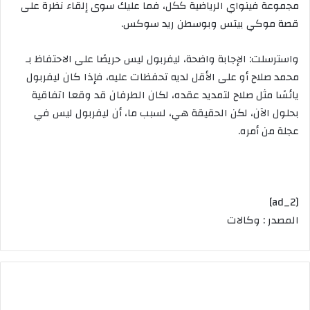
مجموعة
فينواي
الرياضية
ككل،
فما
عليك
سوى
إلقاء
نظرة
على
قصة
موكي
بيتس
وبوسطن
ريد
سوكس
.
واسترسلت
:
الإجابة
واضحة،
ليفربول
ليس
حريصًا
على
الاحتفاظ
بـ
محمد
صلاح
أو
على
الأقل
لديه
تحفظات
عليه،
فإذا
كان
ليفربول
يائسًا
مثل
صلاح
لتمديد
عقده،
لكان
الطرفان
قد
وقعا
اتفاقية
بحلول
الآن،
لكن
الحقيقة
هي،
لسبب
ما،
أن
ليفربول
ليس
في
عجلة
من
أمره
.
[ad_2]
المصدر : وكالات