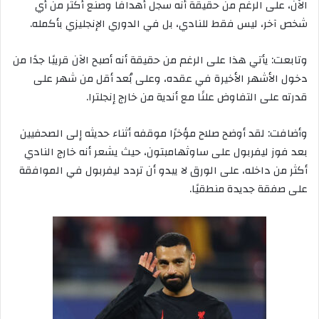
الآن،
على
الرغم
من
حقيقة
أنه
سجل
أهدافًا
وصنع
أكثر
من
أي
شخص
آخر،
ليس
فقط
للنادي،
بل
في
الدوري
الإنجليزي
بأكمله
.
وتابعت
:
يأتي
هذا
على
الرغم
من
حقيقة
أنه
أصبح
الآن
قريبًا
جدًا
من
دخول
الأشهر
الأخيرة
في
عقده،
وعلى
بُعد
أقل
من
شهر
على
قدرته
على
التفاوض
علنًا
مع
أندية
من
خارج
إنجلترا
.
وأضافت
:
لقد
أوضح
صلاح
مؤخرًا
موقفه
أثناء
حديثه
إلى
الصحفيين
بعد
فوز
ليفربول
على
ساوثهامبتون،
حيث
يشعر
أنه
خارج
النادي
أكثر
من
داخله،
على
الورق
لا
يبدو
أن
تردد
ليفربول
في
الموافقة
على
صفقة
جديدة
منطقيًا
.