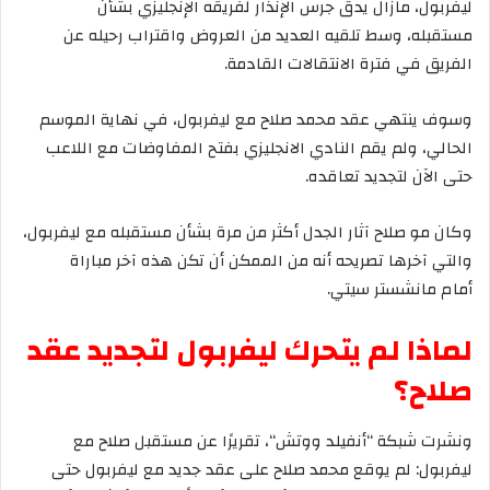
ليفربول،
مازال
يدق
جرس
الإنذار
لفريقه
الإنجليزي
بشأن
مستقبله،
وسط
تلقيه
العديد
من
العروض
واقتراب
رحيله
عن
الفريق
في
فترة
الانتقالات
القادمة
.
وسوف
ينتهي
عقد
محمد
صلاح
مع
ليفربول،
في
نهاية
الموسم
الحالي،
ولم
يقم
النادي
الانجليزي
بفتح
المفاوضات
مع
اللاعب
حتى
الآن
لتجديد
تعاقده
.
وكان
مو
صلاح
آثار
الجدل
أكثر
من
مرة
بشأن
مستقبله
مع
ليفربول،
والتي
آخرها
تصريحه
أنه
من
الممكن
أن
تكن
هذه
آخر
مباراة
أمام
مانشستر
سيتي
.
لماذا
لم
يتحرك
ليفربول
لتجديد
عقد
صلاح؟
ونشرت
شبكة
“
أنفيلد
ووتش
“
،
تقريرًا
عن
مستقبل
صلاح
مع
ليفربول
:
لم
يوقع
محمد
صلاح
على
عقد
جديد
مع
ليفربول
حتى