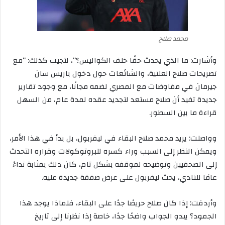
محمد صلاح
وأشارت
:
ما
الذي
يحدث
حقًا
خلف
الكواليس؟
“
،
لتجيب
كذلك
: “
مع
تصريحات
صلاح
العلنية،
والشائعات
حول
دخول
باريس
سان
جيرمان
في
مفاوضات
مع
المصري
لضمه
مجانًا،
مع
وجود
تقارير
جديدة
تفيد
أن
صلاح
مستعد
لتجديد
عقده
لمدة
عام،
من
السهل
قراءة
ما
بين
السطور
.
وواصلت
:
يريد
محمد
صلاح
البقاء
في
ليفربول،
بل
بدأ
في
هذا
الأمر،
ويمكن
النظر
إلى
السبب
وراء
كسره
للبروتوكولات
وقراره
التحدث
إلى
الصحفيين
وتوضيحه
لموقفه
بشكل
تام،
كان
ذلك
بمثابة
نداءً
عامًا
للنادي،
يحث
ليفربول
على
عرض
صفقة
جديدة
عليه
.
وأردفت
:
إذا
كان
صلاح
حريصًا
جدًا
على
البقاء،
فلماذا
يوجد
هذا
الجمود؟
يبدو
الجواب
واضحًا
جدًا،
خاصة
إذا
نظرنا
إلى
تاريخ