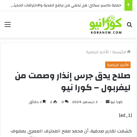
حماية كاسبر سكاي: هل تحمي من برامج الفدية والاختراقات الحديثة؟
بحث
الق
عن
الرئيسية
/
الأخبار الرياضية
الأخبار الرياضية
صلاح يدق جرس إنذار وصمت من
ليفربول – كورا نيو
أرسل
كورا نيو
3 ديسمبر، 2024
0
2
2 دقائق
بريدا
[ad_1]
إلكترونيا
كشفت
تقارير
صحفية،
أن
محمد
صلاح
المحترف
المصري
بصفوف