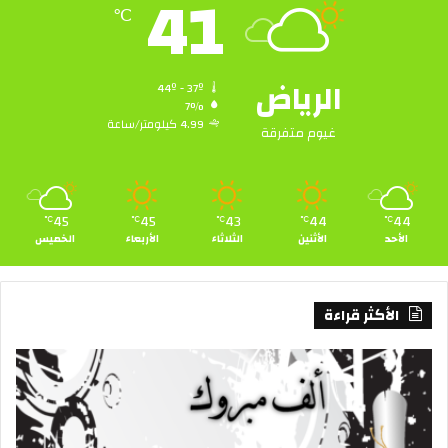
41
℃
الرياض
44º - 37º
7%
4.99 كيلومتر/ساعة
غيوم متفرقة
45
45
43
44
44
℃
℃
℃
℃
℃
الأحد
الأثنين
الثلاثاء
الأربعاء
الخميس
الأكثر قراءة