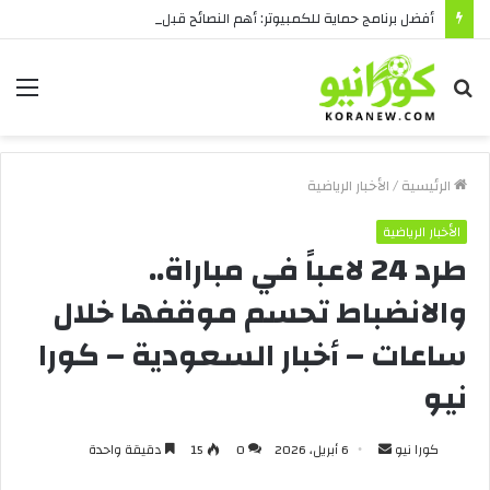
أفضل برنامج حماية للكمبيوتر: أهم النصائح قبل الشراء
بحث
الق
عن
الرئيسية
/
الأخبار الرياضية
الأخبار الرياضية
طرد 24 لاعباً في مباراة..
والانضباط تحسم موقفها خلال
ساعات – أخبار السعودية – كورا
نيو
أرسل
كورا نيو
6 أبريل، 2026
0
15
دقيقة واحدة
بريدا