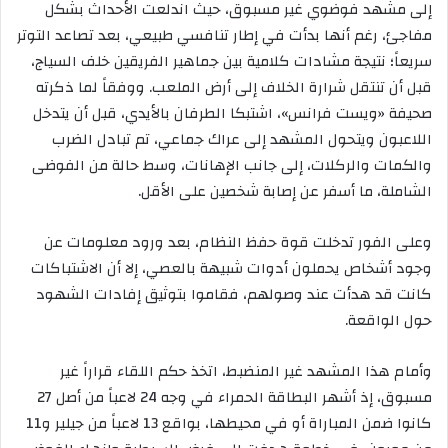
إلى مشهد فوضوي غير مسبوق، حيث اندلعت الأحداث بشكل
مفاجئ، رغم أنها بدأت في إطار تنافسي طبيعي، بعد تصاعد التوتر
سريعاً؛ نتيجة مشادات كلامية بين جماهير الفريقين خلف السياج،
قبل أن تنتقل شرارة الخلاف إلى أرض الملعب. ووفقاً لما ذكرته
صحيفة «ويست فرانس»، اشتبكا الطرفان بالأيدي، قبل أن يتدخل
اللاعبون ويتحول المشهد إلى عراك جماعي، تم تبادل الضرب
والكمات والركلات، إلى جانب الإهانات، وسط حالة من الفوضى
الشاملة، ما أسفر عن إصابة شخصين على الأقل.
وعلى الفور تدخلت قوة حفظ النظام، بعد ورود معلومات عن
وجود أشخاص يحملون أدوات شبيهة بالعصي، إلا أن الاشتباكات
كانت قد هدأت عند وصولهم، فقاموا بتوثيق إفادات الشهود
حول الواقعة.
وأمام هذا المشهد غير المنضبط، اتخذ حكم اللقاء قراراً غير
مسبوق، إذ أشهر البطاقة الحمراء في وجه 24 لاعباً من أصل 27
كانوا ضمن المباراة أو في محيطها، بواقع 13 لاعباً من جيلير و11