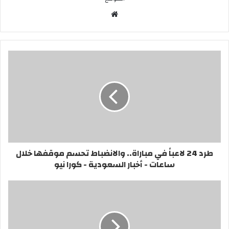
موقع
الويب
طرد 24 لاعباً في مباراة.. والانضباط تحسم موقفها خلال
ساعات - أخبار السعودية - كورا نيو