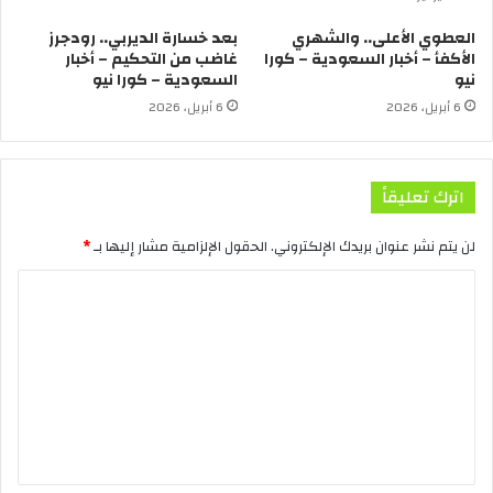
العطوي الأعلى.. والشهري
بعد خسارة الديربي.. رودجرز
الأكفأ – أخبار السعودية – كورا
غاضب من التحكيم – أخبار
نيو
السعودية – كورا نيو
6 أبريل، 2026
6 أبريل، 2026
اترك تعليقاً
لن يتم نشر عنوان بريدك الإلكتروني.
الحقول الإلزامية مشار إليها بـ
*