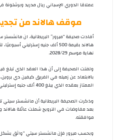
عملاقا الدوري الإسباني ريال مدريد وبرشلونة في
موقف هالاند من تجدي
أفادت صحيفة “ميرور” البريطانية، ان مانشستر سي
هالاند بقيمة 500 ألف جنيه إسترلين
نهاية موسم 2028/29.
ولفتت الصحيفة إلى أن هذا العقد الذي تبلغ قيم
بالابتعاد عن زميله في الفريق كيفين دي بروين، ال
الممتاز بعقده الذي يبلغ 400 ألف جنيه إسترليني أسبوعيًا.
وذكرت الصحيفة البريطانية أن مانشستر سيتي تلقى
بعد مفاوضات في النرويج شملت عائلة هالاند ووكيل
موافقته.
وبحسب ميرور فإن مانشستر سيتي “واثق بشكل مت