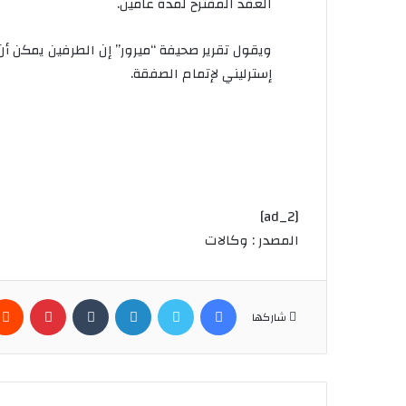
العقد المقترح لمدة عامين.
إسترليني لإتمام الصفقة.
[ad_2]
المصدر : وكالات
فيسبوك
تويتر
لينكدإن
بينتير
شاركها