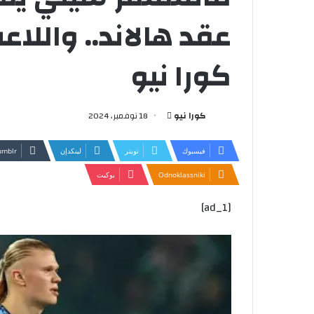
عقد هالاند.. والل
كورا نيو
أرسل
كورا نيو
18 نوفمبر، 2024
بريدا
إلكترونيا
فيسبوك
تويتر
لينكدإن
Odnoklassniki
بوكيت
[ad_1]