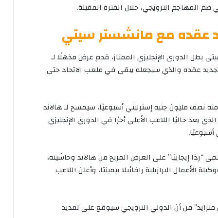
 ضم المهاجم النرويجي، خلال الفترة المقبلة.
د عقده مع مانشستر سيتي
تي بطل الدوري الإنجليزي الممتاز، قدم عرض مذهلًا لـ
ي أسبوعيًا، لتجديد عقده والذي سيجعله يبقى في ملعب الاتحاد حتى
ته نصف مليون جنيه إسترليني أسبوعيًا، سيمسح لـ هالاند
ذي يعد حاليًا اللاعب الأعلى أجرًا في الدوري الإنجليزي
 “ردًا إيجابيًا” على العرض المربح من هالاند وحاشيته،
ة الأعمال البرازيلية رافائيلا بيمينتا، وأعلن اللاعب
زايد” من أن الدولي النرويجي سيوقع على تمديد