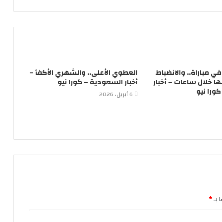
لاعباً في مباراة.. والانضباط
العطوي الأعلى.. والشهري الأكفأ –
 خلال ساعات – أخبار
أخبار السعودية – كورا نيو
ورا نيو
6 أبريل، 2026
 بـ
*