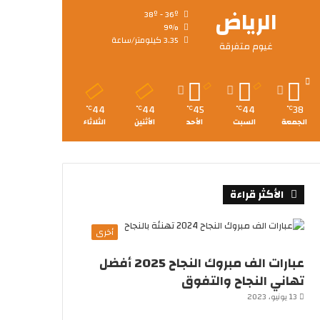
الرياض
38º - 36º
9%
3.35 كيلومتر/ساعة
غيوم متفرقة
44
44
45
44
38
℃
℃
℃
℃
℃
الجمعة
السبت
الأحد
الأثنين
الثلاثاء
الأكثر قراءة
أخرى
عبارات الف مبروك النجاح 2025 أفضل
تهاني النجاح والتفوق
13 يونيو، 2023