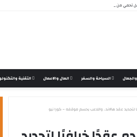
تحمي من برامج الفدية والاختراقات الحديثة؟
الجمال
السياحة والسفر
المال والاعمال
التقنية والتكنولو
 لتجديد عقد هالاند.. واللاعب يحسم موقفه – كورا نيو
عقدًا خرافيًا لتجديد