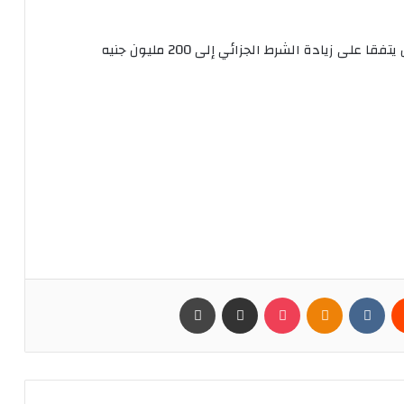
ويقول تقرير صحيفة “ميرور” إن الطرفين يمكن أن يتفقا على زيادة الشرط الجزائي إلى 200 مليون جنيه
يست
Odnoklassniki
بوكيت
مشاركة عبر البريد
طباعة