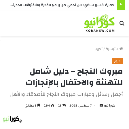
حماية كاسبر سكاي: هل تحمي من برامج الفدية والاختراقات الحديثة؟
بحث
الق
عن
الرئيسية
/
أخرى
أخرى
مبروك النجاح – دليل شامل
للتهنئة والاحتفال بالإنجازات
أجمل رسائل وعبارات مبروك النجاح للأصدقاء والأهل
أرسل
كورا نيو
7 سبتمبر، 2025
15
194
5 دقائق
بريدا
إلكترونيا