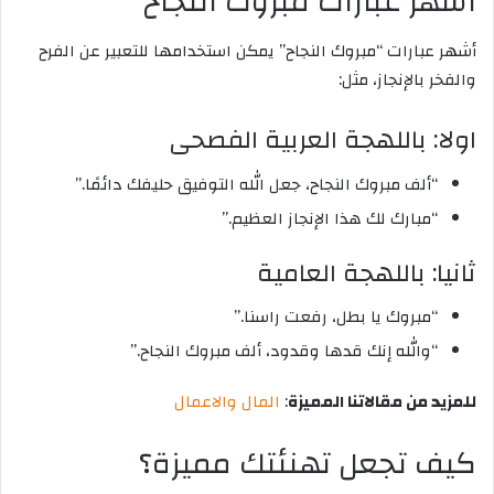
أشهر عبارات مبروك النجاح
أشهر عبارات “مبروك النجاح” يمكن استخدامها للتعبير عن الفرح
والفخر بالإنجاز، مثل:
اولا: باللهجة العربية الفصحى
“ألف مبروك النجاح، جعل الله التوفيق حليفك دائمًا.”
“مبارك لك هذا الإنجاز العظيم.”
ثانيا: باللهجة العامية
“مبروك يا بطل، رفعت راسنا.”
“والله إنك قدها وقدود، ألف مبروك النجاح.”
للمزيد من مقالاتنا المميزة
:
المال والاعمال
كيف تجعل تهنئتك مميزة؟