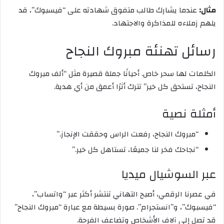
مثال:
عندما يشارك طالب متفوق شهادته على “فيسبوك”، قد
يلهم زملاءه للمذاكرة والاجتهاد.
رسائل تهنئة مبروك النجاح
الكلمات لها سحر خاص. أحيانًا جملة قصيرة مثل “ألف مبروك
النجاح، تستحق كل خير” تترك أثرًا أعمق من أي هدية.
أمثلة نصية
“مبروك النجاح، رفعت الراس وحققت الإنجاز.”
“نجاحك فخر لنا جميعًا، تستاهل كل خير.”
عبر السوشيال ميديا
في عصرنا الرقمي، أصبح التهاني تنتشر أكثر عبر “واتساب”،
“فيسبوك”، و”انستجرام”. صورة بسيطة مع عبارة “مبروك النجاح”
قد تصل إلى آلاف الأشخاص وتضاعف الفرحة.