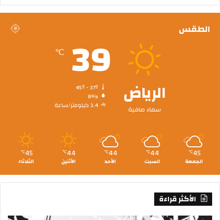
الطقس
39
℃
الرياض
45º - 37º
8%
3.4 كيلومتر/ساعة
سماء صافية
45
44
44
44
45
℃
℃
℃
℃
℃
الجمعة
السبت
الأحد
الأثنين
الثلاثاء
الأكثر قراءة