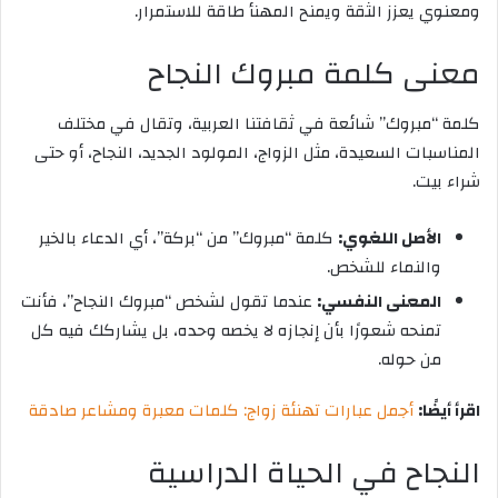
ومعنوي يعزز الثقة ويمنح المهنأ طاقة للاستمرار.
معنى كلمة مبروك النجاح
كلمة “مبروك” شائعة في ثقافتنا العربية، وتقال في مختلف
المناسبات السعيدة، مثل الزواج، المولود الجديد، النجاح، أو حتى
شراء بيت.
الأصل اللغوي:
كلمة “مبروك” من “بركة”، أي الدعاء بالخير
والنماء للشخص.
المعنى النفسي:
عندما تقول لشخص “مبروك النجاح”، فأنت
تمنحه شعورًا بأن إنجازه لا يخصه وحده، بل يشاركك فيه كل
من حوله.
اقرأ أيضًا:
أجمل عبارات تهنئة زواج: كلمات معبرة ومشاعر صادقة
النجاح في الحياة الدراسية