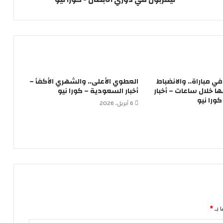
لاعباً في مباراة.. والانضباط
العطوي الأعلى.. والشهري الأكفأ –
 خلال ساعات – أخبار
أخبار السعودية – كورا نيو
ورا نيو
6 أبريل، 2026
 بـ
*