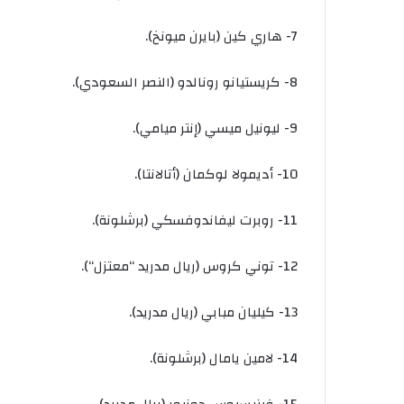
7-
هاري
كين
(
بايرن
ميونخ
).
8-
كريستيانو
رونالدو
(
النصر
السعودي
).
9-
ليونيل
ميسي
(
إنتر
ميامي
).
10-
أديمولا
لوكمان
(
أتالانتا
).
11-
روبرت
ليفاندوفسكي
(
برشلونة
).
12-
توني
كروس
(
ريال
مدريد
“
معتزل
“).
13-
كيليان
مبابي
(
ريال
مدريد
).
14-
لامين
يامال
(
برشلونة
).