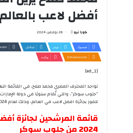
أفضل لاعب بالعالم 
أرسل
كورا نيو
28 نوفمبر، 2024
بريدا
إلكترونيا
فيسبوك
تويتر
لينكدإن
Odnoklassniki
بوكيت
[ad_1]
تواجد
المحترف
المصري
محمد
صلاح،
في
القائمة
النه
“
جلوب
سوكر
“
،
والتي
تُقام
سنويًا
في
دولة
الإمارات
للفوز
بجائزة
افضل
لاعب
في
العالم،
وذلك
لعام
2024.
قائمة
المرشحين
لجائزة
أفض
2024
من
جلوب
سوكر