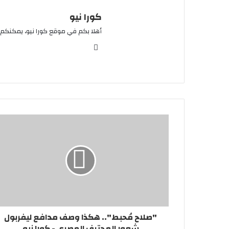
كورا نيو
أهلا بكم في موقع كورا نيو، يمكنكم 
موقع
الويب
"صلاح مُحبط".. هكذا وصف مدافع ليفربول
شعور المحترف المصري - كورا نيو