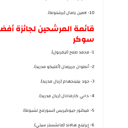
10-
لامين
يامال
(
برشلونة
).
قائمة
المرشحين
لجائزة
أفض
سوكر
1-
محمد
صلاح
(
ليفربول
).
2-
أنطوان
جريزمان
(
أتلتيكو
مدريد
).
3-
جود
بيلينجهام
(
ريال
مدريد
).
4-
داني
كارفاخال
(
ريال
مدريد
).
5-
فيكتور
جيوكيريس
(
سبورتنج
لشبونة
).
6-
إيرلينج
هالاند
(
مانشستر
سيتي
).