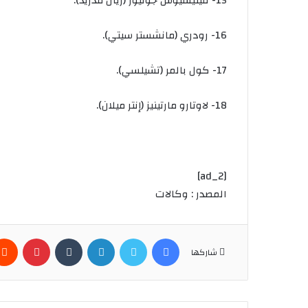
15-
فينيسيوس
جونيور
(
ريال
مدريد
).
16-
رودري
(
مانشستر
سيتي
).
17-
كول
بالمر
(
تشيلسي
).
18-
لاوتارو
مارتينيز
(
إنتر
ميلان
).
[ad_2]
المصدر : وكالات
فيسبوك
تويتر
لينكدإن
بينتير
شاركها