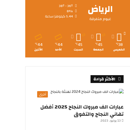
الرياض
38º - 36º
8%
5.44 كيلومتر/ساعة
غيوم متفرقة
44
44
45
45
38
℃
℃
℃
℃
℃
الخميس
الجمعة
السبت
الأحد
الأثنين
الأكثر قراءة
أخرى
عبارات الف مبروك النجاح 2025 أفضل
تهاني النجاح والتفوق
13 يونيو، 2023