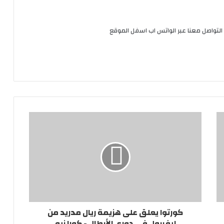
التواصل معنا عبر الواتس اب اسفل الموقع
كورتوا يعلق على هزيمة ريال مدريد من
ليفربول في دوري الأبطال - كورا نيو