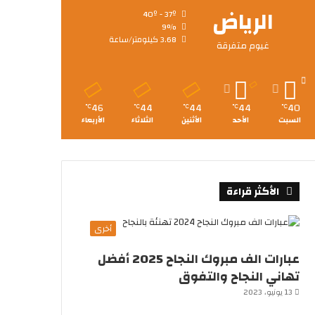
الرياض
40º - 37º
9%
3.68 كيلومتر/ساعة
غيوم متفرقة
46
44
44
44
40
℃
℃
℃
℃
℃
السبت
الأحد
الأثنين
الثلاثاء
الأربعاء
الأكثر قراءة
أخرى
عبارات الف مبروك النجاح 2025 أفضل
تهاني النجاح والتفوق
13 يونيو، 2023