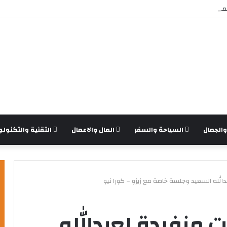
بيوتر: أهم النصائح قبل الشراء
الجمال
السياحة والسفر
المال والاعمال
التقنية والتكنولو
دالله السعيد وجلسة خاصة مع زيزو – كورا نيو
ات منفردة لعبدالله