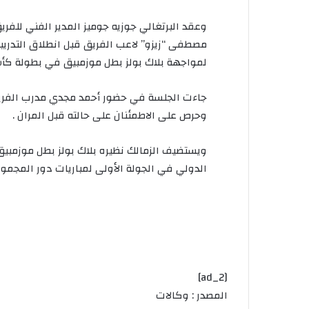
وعقد البرتغالي جوزيه جوميز المدير الفني للفر
مصطفى “زيزو” لاعب الفريق قبل انطلاق التدريبا
لمواجهة بلاك بولز بطل موزمبيق في بطولة كأس ا
جاءت الجلسة في حضور أحمد مجدي مدرب الفريق،
وحرص على الاطمئنان على حالته قبل المران .
ويستضيف الزمالك نظيره بلاك بولز بطل موزمبيق
الدولي في الجولة الأولى لمباريات دور المجموع
[ad_2]
المصدر : وكالات