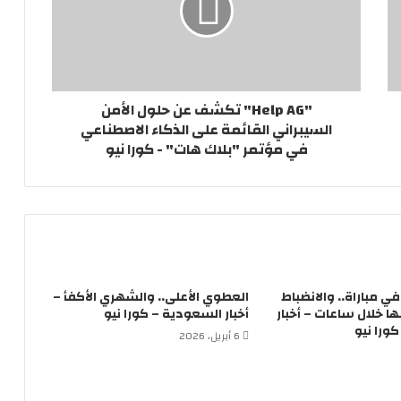
"Help AG" تكشف عن حلول الأمن
السيبراني القائمة على الذكاء الاصطناعي
في مؤتمر "بلاك هات" - كورا نيو
لاعباً في مباراة.. والانضباط
العطوي الأعلى.. والشهري الأكفأ –
 خلال ساعات – أخبار
أخبار السعودية – كورا نيو
ورا نيو
6 أبريل، 2026