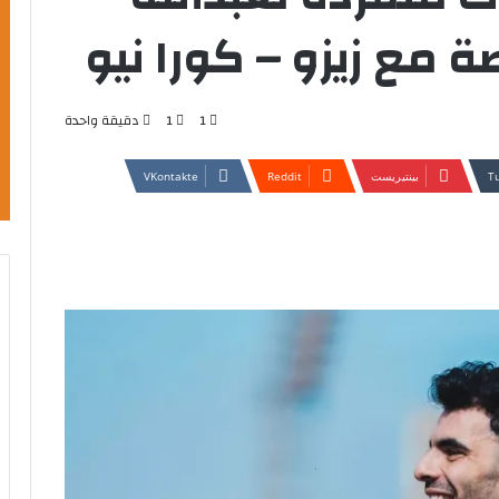
 مع زيزو – كورا نيو
1
1
دقيقة واحدة
بينتيريست