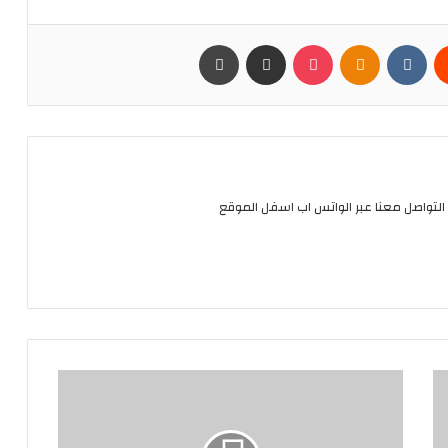
يست
Odnoklassniki
بوكيت
مشاركة عبر البريد
طباعة
التواصل معنا عبر الواتس اب اسفل الموقع