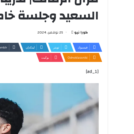
السعيد وجلسة خاصة
أرسل
كورا نيو
25 نوفمبر، 2024
بريدا
إلكترونيا
فيسبوك
تويتر
لينكدإن
Odnoklassniki
بوكيت
[ad_1]