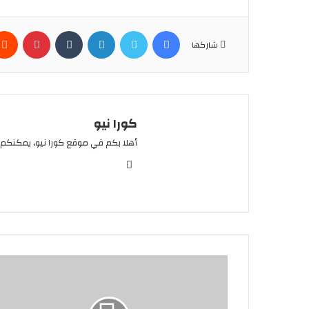
فيسبوك
تويتر
لينكدإن
بينتير
شاركها
كورا نيو
أهلا بكم في موقع كورا نيو، يمكنكم 
موقع
الويب