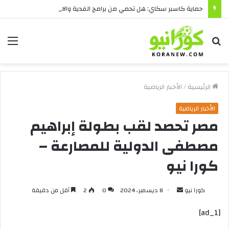
حماية كاسبر سكاي: هل تحمي من برامج الفدية والاختراقات الحديثة؟
بحث
الق
عن
الرئيسية
/
الأخبار الرياضية
الأخبار الرياضية
مصر تحصد لقب بطولة إبراهيم
مصطفى الدولية للمصارعة –
كورا نيو
أرسل
كورا نيو
8 ديسمبر، 2024
0
2
أقل من دقيقة
بريدا
[ad_1]
إلكترونيا