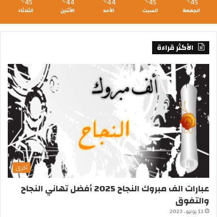
45
44
44
45
45
℃
℃
℃
℃
℃
الجمعة
السبت
الأحد
الأثنين
الثلاثاء
الأكثر قراءة
أخرى
عبارات الف مبروك النجاح 2025 أفضل تهاني النجاح
والتفوق
13 يونيو، 2023