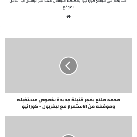
أهلا بكم في موقع كورا نيو، يمكنكم التواصل معنا عبر الواتس اب اسفل
الموقع
موقع
الويب
محمد صلاح يفجر قنبلة جديدة بخصوص مستقبله
وموقفه من الاستمرار مع ليفربول - كورا نيو