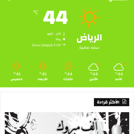
44
℃
الرياض
44º - 37º
7%
5.02 كيلومتر/ساعة
سماء صافية
45
45
44
44
44
℃
℃
℃
℃
℃
الأحد
الأثنين
الثلاثاء
الأربعاء
الخميس
الأكثر قراءة