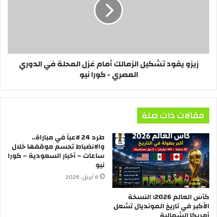
زيزو يقود تشكيل الزمالك أمام غزل المحلة في الدوري
المصري - كورا نيو
مقالات ذات صلة
طرد 24 لاعباً في مباراة..
والانضباط تحسم موقفها خلال
ساعات – أخبار السعودية – كورا
نيو
6 أبريل، 2026
كأس العالم 2026: النسخة
الأكبر في تاريخ المونديال تشعل
أمريكا الشمالية