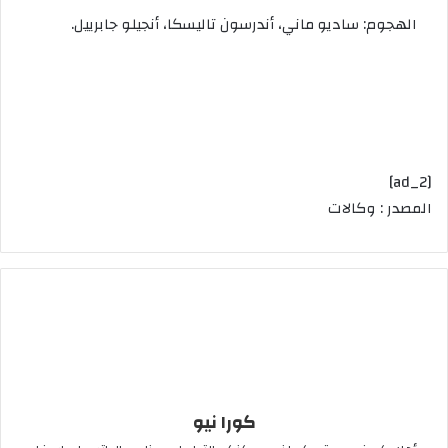
الهجوم: ساديو ماني، أندرسون تاليسكا، أنجيلو جابرييل.
[ad_2]
المصدر : وكالات
كورا نيو