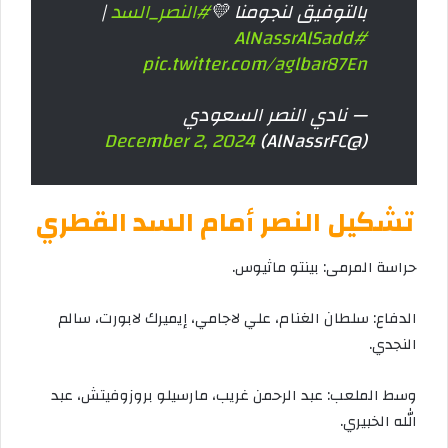
بالتوفيق لنجومنا 💛
#النصر_السد
|
#AlNassrAlSadd
pic.twitter.com/aglbar87En
— نادي النصر السعودي
December 2, 2024
(@AlNassrFC)
تشكيل النصر أمام السد القطري
حراسة المرمى: بينتو ماثيوس.
الدفاع: سلطان الغنام، علي لاجامي، إيميرك لابورت، سالم
النجدي.
وسط الملعب: عبد الرحمن غريب، مارسيلو بروزوفيتش، عبد
الله الخبيري.