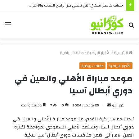
حماية كاسبر سكاي: هل تحمي من برامج الفدية والاختراقات الحديثة؟
بحث
الق
عن
الرئيسية
/
الأخبار الرياضية
/
مقالات رياضية
الأخبار الرياضية
مقالات رياضية
موعد مباراة الأهلي والعين في
دوري أبطال آسيا
أرسل
كورا نيو
25 نوفمبر، 2024
0
7
دقيقة واحدة
بريدا
تبحث
جماهير
كرة
القدم،
عن
موعد
مباراة
الأهلي
والعين،
في
إلكترونيا
دوري
أبطال
آسيا،
ويستعد
الأهلي
السعودي
لمواجهة
نظيره
العين
الإماراتي،
ضمن
منافسات
دوري
أبطال
آسيا
للنخبة
.