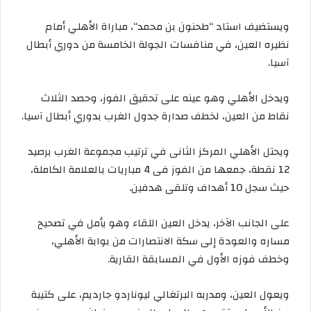
ويستضيف
استاد
“
طحنون
بن
محمد
“
،
مباراة
الأهلي
أمام
نظيره
العين،
في
منافسات
الجولة
الخامسة
من
دوري
أبطال
آسيا
.
ويدخل
الأهلي
وهو
عينه
على
تحقيق
الفوز،
وحصد
الثلاث
نقاط
من
العين،
لخطف
صدارة
جدول
الغرب
بدوري
أبطال
آسيا
.
ويحتل
الأهلي
المركز
الثانى
في
ترتيب
مجموعة
الغرب
برصيد
12
نقطة،
جمعها
من
الفوز
فى
4
مباريات
بالعلامة
الكاملة،
حيث
سجل
10
أهداف
وتلقى
هدفين
.
على
الجانب
الآخر،
يدخل
العين
اللقاء
وهو
يأمل
في
تصحيح
مساره
والعودة
إلى
سكة
الانتصارات
من
بوابة
الأهلي،
وخطف
فوزه
الأول
في
المسابقة
القارية
.
ويعول العين، ومدربه البرتغالي ليوناردو جارديم، على كتيبة