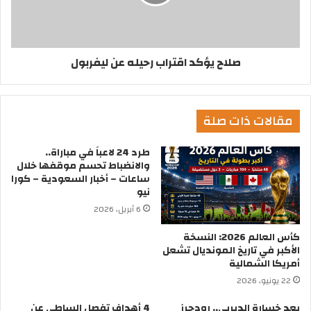
صلاح يؤكد اقتراب رحيله عن ليفربول
مقالات ذات صلة
طرد 24 لاعباً في مباراة..
والانضباط تحسم موقفها خلال
ساعات – أخبار السعودية – كورا
نيو
6 أبريل، 2026
كأس العالم 2026: النسخة
الأكبر في تاريخ المونديال تشعل
أمريكا الشمالية
22 يونيو، 2026
بعد خسارة الديربي.. رودجرز
4 أهداف تفصل الساطي عن