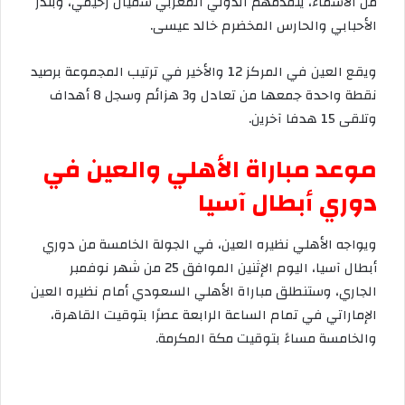
من الأسماء، يتقدمهم الدولي المغربي سفيان رحيمي، وبندر
الأحبابي والحارس المخضرم خالد عيسى.
و
يقع
العين
في
المركز
12
والأخير
في
ترتيب
المجموعة
برصيد
نقطة
واحدة
جمعها
من
تعادل
و
3
هزائم
وسجل
8
أهداف
وتلقى
15
هدفا
آخرين
.
موعد
مباراة
الأهلي
والعين
في
دوري
أبطال
آسيا
ويواجه
الأهلي
نظيره
العين،
في
الجولة
الخامسة
من
دوري
أبطال
آسيا،
اليوم
الإثنين
الموافق
25
من
شهر
نوفمبر
الجاري،
وستنطلق
مباراة
الأهلي
السعودي
أمام
نظيره
العين
الإماراتي
في
تمام
الساعة
الرابعة
عصرًا
بتوقيت
القاهرة،
والخامسة
مساءً
بتوقيت
مكة
المكرمة
.