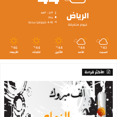
الرياض
44º - 37º
7%
4.41 كيلومتر/ساعة
غيوم متفرقة
46
44
44
44
43
℃
℃
℃
℃
℃
السبت
الأحد
الأثنين
الثلاثاء
الأربعاء
الأكثر قراءة