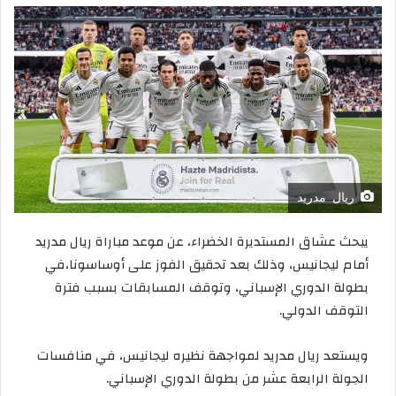
ريال مدريد
يبحث
عشاق
المستديرة
الخضراء،
عن
موعد
مباراة
ريال
مدريد
أمام
ليجانيس،
وذلك
بعد
تحقيق
الفوز
على
أوساسونا،
في
بطولة
الدوري
الإسباني،
وتوقف
المسابقات
بسبب
فترة
التوقف
الدولي
.
ويستعد
ريال
مدريد
لمواجهة
نظيره
ليجانيس،
في
منافسات
الجولة
الرابعة
عشر
من
بطولة
الدوري
الإسباني
.