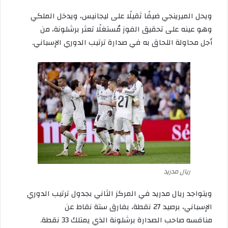
ويحل
الميرينجي
ضيفًا
ثقيلًا
على
ليجانيس،
ويدخل
الملكي
وهو
عينه
على
تحقيق
الفوز
مُستغلًا
تعثر
برشلونة،
من
أجل
محاولة
اللحاق
به
في
صدارة
ترتيب
الدوري
الإسباني
.
ريال مدريد
ويتواجد
ريال
مدريد
في
المركز
الثاني
بجدول
ترتيب
الدوري
الإسباني،
برصيد
27
نقطة،
بفارق
ستة
نقاط
عن
منافسه
صاحب
الصدارة
برشلونة
الذي
يمتلك
33
نقطة
.