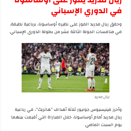
ريال
مدريد
يفوز
على
أوساسونا
في
الدوري
الإسباني
وحقق
ريال
مدريد
الفوز
على
نظيره
أوساسونا،
برباعية
نظيفة،
في
منافسات
الجولة
الثالثة
عشر
من
بطولة
الدوري
الإسباني
.
ريال مدريد
وأحرز
فينيسيوس
جونيور
ثلاثة
أهداف
“
هاتريك
“
،
في
رباعية
ريال
مدريد
أمام
أوساسونا،
خلال
المباراة
التي
أقيمت
بينهما
يوم
السبت
الماضي
.