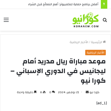
أفضل برنامج حماية للكمبيوتر: أهم النصائح قبل الشراء
بحث
الق
عن
الرئيسية
/
الأخبار الرياضية
الأخبار الرياضية
موعد مباراة ريال مدريد أمام
ليجانيس في الدوري الإسباني –
كورا نيو
أرسل
كورا نيو
21 نوفمبر، 2024
0
8
دقيقة واحدة
بريدا
[ad_1]
إلكترونيا