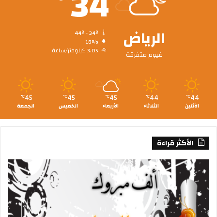
34
الرياض
44º - 34º
18%
3.05 كيلومتر/ساعة
غيوم متفرقة
45
45
45
44
44
℃
℃
℃
℃
℃
الأثنين
الثلاثاء
الأربعاء
الخميس
الجمعة
الأكثر قراءة