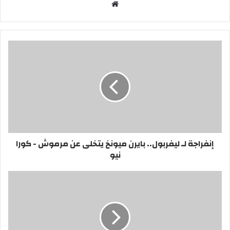
موقع
الويب
إنفراجة لـ ليفربول.. بايرن ميونخ يتخلى عن مرموش - كورا
نيو