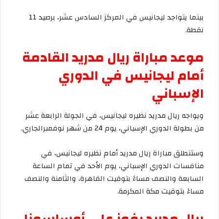
بينما
يتواجد
ليجانيس
في
المركز
السادس
عشر،
برصيد
11
نقطة
.
موعد
مباراة
ريال
مدريد
القادمة
أمام
ليجانيس
في
الدوري
الإسباني
ويواجه
ريال
مدريد
نظيره
ليجانيس،
في
الجولة
الرابعة
عشر
من
بطولة
الدوري
الإسباني،
يوم
24
من
شهر
نوفمبر
الجاري
.
وستنطلق
مباراة
ريال
مدريد
أمام
نظيره
ليجانيس،
في
منافسات
الدوري
الإسباني،
يوم
الأحد
في
تمام
الساعة
السابعة
والنصف
مساءً
بتوقيت
القاهرة،
والثامنة
والنصف
مساءً
بتوقيت
مكة
المكرمة
.