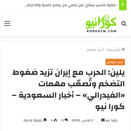
حماية كاسبر سكاي: هل تحمي من برامج الفدية والاختراقات الحديثة؟
بحث
الق
عن
الرئيسية
/
أخبار العالم
أخبار العالم
يلين: الحرب مع إيران تزيد ضغوط
التضخم وتُصعّب مهمات
«الفيدرالي» – أخبار السعودية –
كورا نيو
أرسل
كورا نيو
2 مارس، 2026
0
5
دقيقة واحدة
بريدا