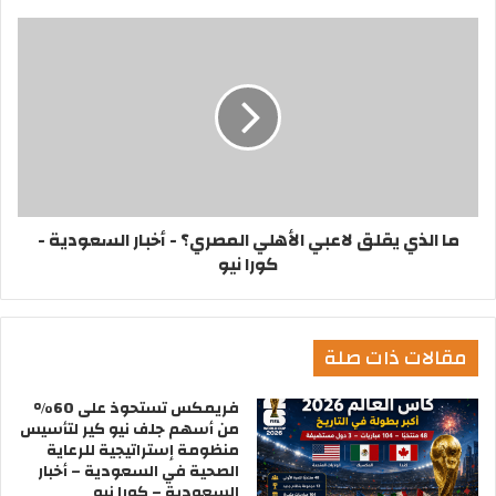
ما الذي يقلق لاعبي الأهلي المصري؟ - أخبار السعودية -
كورا نيو
مقالات ذات صلة
فريمكس تستحوذ على 60%
من أسهم جلف نيو كير لتأسيس
منظومة إستراتيجية للرعاية
الصحية في السعودية – أخبار
السعودية – كورا نيو