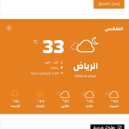
الطقس
33
℃
الرياض
44º - 33º
12%
2.34 كيلومتر/ساعة
غيوم متفرقة
46
44
43
45
44
℃
℃
℃
℃
℃
السبت
الأحد
الأثنين
الثلاثاء
الأربعاء
الأكثر قراءة