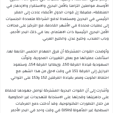
الأوسط، مواصلين التزامنا بالأمن البحري والاستقرار والازدهار في
المنطقة»، مضيفة: إن قوات الدول الأعضاء عادت إلى المقر
الرئيسي في البحرين ومستعدة لدفع الشراكة متعددة الجنسيات
إلى عمليات محددة في الأشهر القادمة، مع التركيز على مجالات
الأمن البحري الرئيسية ذات الاهتمام، بما في ذلك البحر الأحمر،
وباب المندب، وخليج عدن، والخليج العربي.
وأوضحت القوات المشتركة أن فرق المهام الخمس التابعة لها،
استأنفت عملياتها مع بعض التغييرات المحورية، وتولّت
السعودية قيادة الفرقة 150، وإيطاليا الفرقة 154، وستعود
البرازيل إلى الفرقة 151 في وقت لاحق من هذا الشهر، مع
احتفاظ الكويت ومصر بقيادة الفرقتين 152 و153 على التوالي.
وأشارت إلى أن القوات البحرية المشتركة تواصل جهودها للحفاظ
على جاهزيتها وقدرتها على الاستجابة للتهديدات غير الحكومية
من خلال التطورات التكنولوجية، وقد أدخلت دمج المركبات
السطحية غير المأهولة (USVs) في وقت واحد في البحر الأحمر