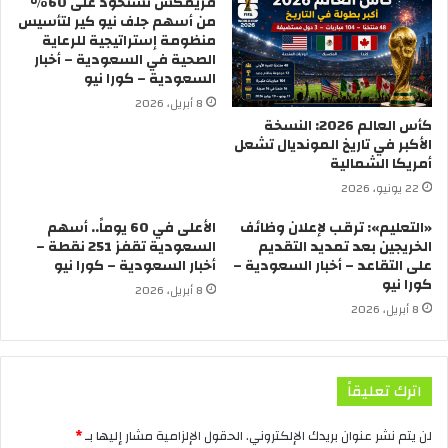
فريمكس تستحوذ على 60%
من أسهم جلف نيو كير لتأسيس
منظومة إستراتيجية للرعاية
الصحية في السعودية – أخبار
السعودية – كورا نيو
8 أبريل، 2026
كأس العالم 2026: النسخة
الأكبر في تاريخ المونديال تشعل
أمريكا الشمالية
22 يونيو، 2026
«التعليم»: ترقب لإعلان وظائف
الأعلى في 60 يوماً.. أسهم
الخريجين بعد تمديد التقديم
السعودية تقفز 251 نقطة –
على التقاعد – أخبار السعودية –
أخبار السعودية – كورا نيو
كورا نيو
8 أبريل، 2026
8 أبريل، 2026
اترك تعليقاً
لن يتم نشر عنوان بريدك الإلكتروني.
الحقول الإلزامية مشار إليها بـ
*