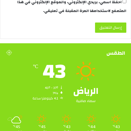
احفظ اسمي، بريدي الإلكتروني، والموقع الإلكتروني في هذا
المتصفح لاستخدامها المرة المقبلة في تعليقي.
الطقس
43
℃
الرياض
43º - 37º
7%
4.1 كيلومتر/ساعة
سماء صافية
45
45
43
44
43
℃
℃
℃
℃
℃