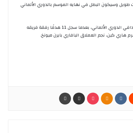
قت طويل وسيكون البطل في نهايه الموسم بالدوري الألماني
ويحتل عمر مرموش المركز الثاني في جدول ترتيب هدافي الدوري الألماني، بعدما سجل 11 هدفًا رفقة فريقه
م هاري كين، نجم العملاق البافاري بايرن ميونخ.
يست
Odnoklassniki
بوكيت
مشاركة عبر البريد
طباعة