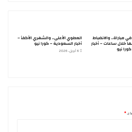
لاعباً في مباراة.. والانضباط
العطوي الأعلى.. والشهري الأكفأ –
 خلال ساعات – أخبار
أخبار السعودية – كورا نيو
ورا نيو
6 أبريل، 2026
 بـ
*