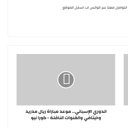
التواصل معنا عبر الواتس اب اسفل الموقع
الدوري الإسباني.. موعد مباراة ريال مدريد
وخيتافي والقنوات الناقلة - كورا نيو