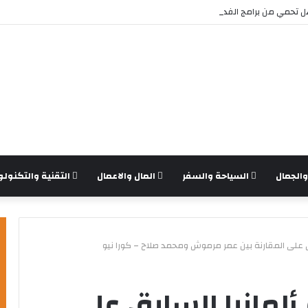
تحمي من برامج الفدية والاختراقات الحديثة؟
الجمال
السياحة والسفر
المال والاعمال
التقنية والتكنولو
ق على المقارنة بين عمر مرموش ومحمد صلاح – كورا نيو
ألمانيا السابق على