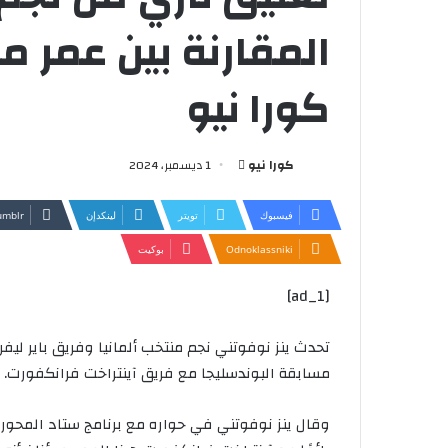
المقارنة بين عمر 
كورا نيو
أرسل
كورا نيو
1 ديسمبر، 2024
بريدا
إلكترونيا
فيسبوك
تويتر
لينكدإن
Odnoklassniki
بوكيت
[ad_1]
تحدث ينز نوفوتني نجم منتخب ألمانيا وفريق باير ل
مسابقة البوندسليجا مع فريق آينتراخت فرانكفورت.
وقال ينز نوفوتني في حواره مع برنامج ستاد المحور م