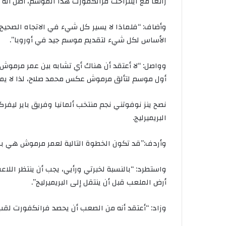
رائعًا مع آينتراخت فرانكفورت هذا الموسم، أظن أن
وأضاف: “فلماذا لا يسير كل شيء في الاتجاه الصحيح
الأساس لكل شيء لتقديم موسم جيد في أوروبا”.
وواصل: “لا أعتقد أن هناك أي تشابه بين عمر مرموش و
أول موسم لتألق مرموش عكس محمد صلاح، لذا لا يمك
نصح ينز نوفوتني نجم منتخب ألمانيا وفريق باير ليف
البريميرليج.
وأردف:”قد تكون الخطوة التالية لعمر مرموش هي بطول
واستطرد: “بالنسبة لخبرتي ورأيي، يجب أن ينتظر الل
أرض الملعب قبل أن ينتقل إلى البريميرليج”.
وزاد: “أعتقد أنه من الصعب أن يحصد فرانكفورت لقب