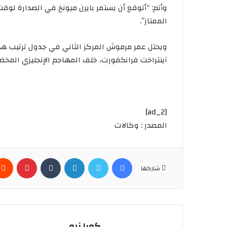
وأتم: “أتوقع أن يستمر بايرن ميونخ في الصدارة لو
الممتاز”.
آينتراخت فرانكفورت، خلف المهاجم الإنجليزي المخضر
[ad_2]
المصدر : وكالات
فيسبوك
تويتر
لينكدإن
بينتير
شاركها
كورا نيو