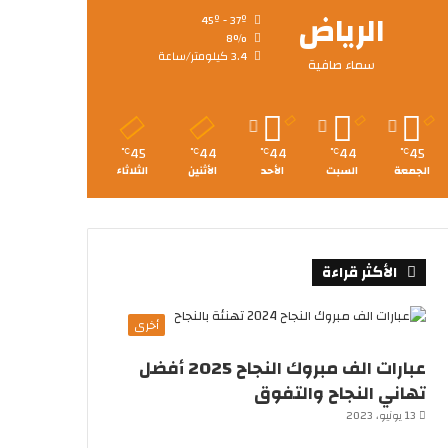
الرياض
45º - 37º
8%
3.4 كيلومتر/ساعة
سماء صافية
45
44
44
44
45
℃
℃
℃
℃
℃
الجمعة
السبت
الأحد
الأثنين
الثلاثاء
الأكثر قراءة
أخرى
عبارات الف مبروك النجاح 2025 أفضل
تهاني النجاح والتفوق
13 يونيو، 2023