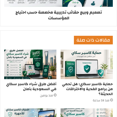
ﺗﺻﻣﯾم وﺑﯾﻊ ﺣﻘﺎﺋب ﺗدرﯾﺑﯾﺔ ﻣﺧﺻﺻﺔ ﺣﺳب اﺣﺗﯾﺎج
اﻟﻣؤﺳﺳﺎت
مقالات ذات صلة
حماية كاسبر سكاي: هل تحمي
أفضل طرق شراء كاسبر سكاي
من برامج الفدية والاختراقات
في السعودية بأمان
الحديثة؟
منذ يومين
منذ 18 ساعة