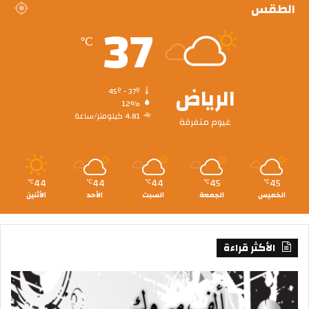
الطقس
37
℃
الرياض
45º - 37º
12%
4.81 كيلومتر/ساعة
غيوم متفرقة
44
44
44
45
45
℃
℃
℃
℃
℃
الخميس
الجمعة
السبت
الأحد
الأثنين
الأكثر قراءة