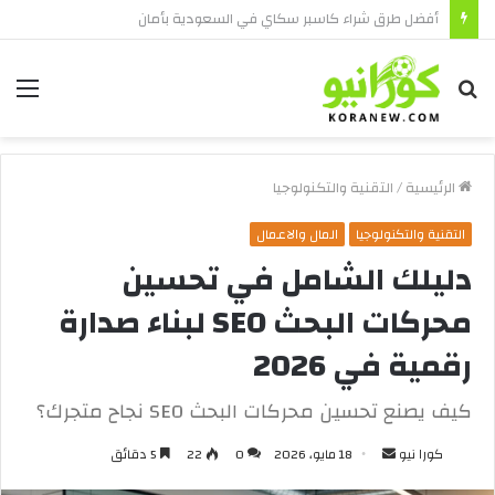
لماذا يفضل المستخدمون نسخة كاسبر سكاي الأصلي؟
بحث
الق
عن
الرئيسية
/
التقنية والتكنولوجيا
التقنية والتكنولوجيا
المال والاعمال
دليلك الشامل في تحسين
محركات البحث SEO لبناء صدارة
رقمية في 2026
كيف يصنع تحسين محركات البحث SEO نجاح متجرك؟
أرسل
كورا نيو
18 مايو، 2026
0
22
5 دقائق
بريدا