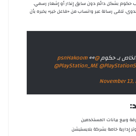
 إيقاف حساب حكوم بشكل دائم دون سابق إنذار أو إشعار رسمي.
وى، تلقى رسالة عبر واتساب من «فاعل خير» يخبره بأن
لخاص بـ حكوم
@psnHakoom
👀
@PlayStation_ME
@PlayStationS
November 13,
:
 وبيع بيانات المستخدمين
تر إدارية خاصة بشركة بلايستيشن