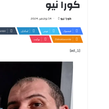
كورا نيو
أرسل
كورا نيو
14 نوفمبر، 2024
بريدا
إلكترونيا
فيسبوك
تويتر
لينكدإن
Odnoklassniki
بوكيت
[ad_1]