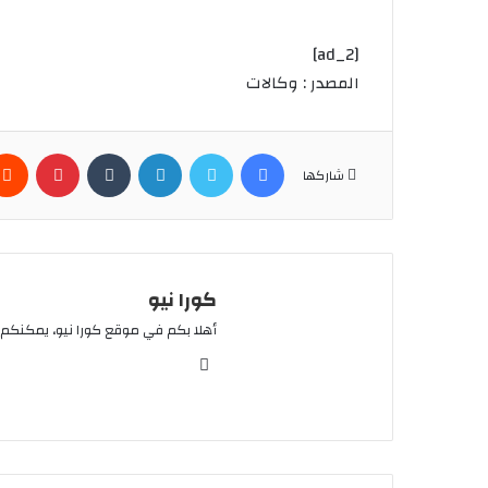
[ad_2]
المصدر : وكالات
فيسبوك
تويتر
لينكدإن
بينتير
شاركها
كورا نيو
أهلا بكم في موقع كورا نيو، يمكنكم 
موقع
الويب