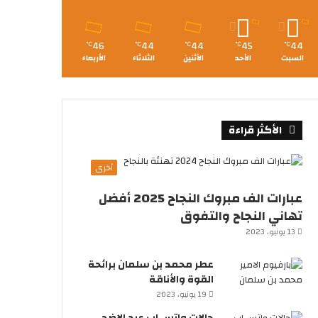
46
44
44
45
44
℃
℃
℃
℃
℃
السبت
الأحد
الأثنين
الثلاثاء
الأربعاء
الأكثر قراءة
أخرى
عبارات الف مبروك النجاح 2025 أفضل
تهاني النجاح والتفوق
13 يونيو، 2023
عطر محمد بن سلمان برائحة
القوة والأناقة
19 يونيو، 2023