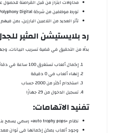
محاولات ابتزاز من قبل القراصنة للحصول ع
تورط موظفين من شركة Polyphony Digital (مطوري Gran Turismo)
تأثر العديد من اللاعبين البارزين، بمن فيهم صا
رد بلايستيشن المثير للجدل
بدلًا من التحقيق في قضية تسريب البيانات، وج
إكمال ألعاب تستغرق 100 ساعة في دقائق معدودة
إنهاء ألعاب في 0 دقيقة
استخدام أكثر من 2000 حساب
تسجيل الدخول من 29 جهازًا
تفنيد الاتهامات:
نظام «auto trophy pops» رسمي يسمح بنقل الإنجازات بين إصدارات اللعبة المختلفة
وجود ألعاب يمكن إكمالها في ثوانٍ مع