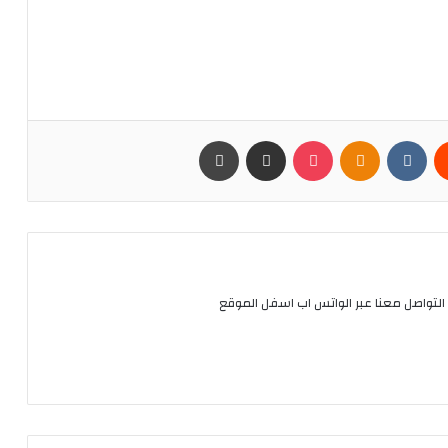
يست
Odnoklassniki
بوكيت
مشاركة عبر البريد
طباعة
التواصل معنا عبر الواتس اب اسفل الموقع