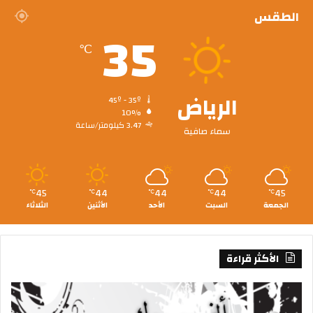
الطقس
35
℃
الرياض
45º - 35º
10%
3.47 كيلومتر/ساعة
سماء صافية
45
44
44
44
45
℃
℃
℃
℃
℃
الجمعة
السبت
الأحد
الأثنين
الثلاثاء
الأكثر قراءة