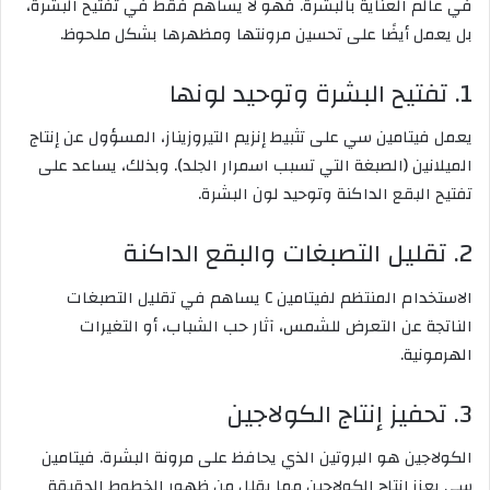
في عالم العناية بالبشرة. فهو لا يساهم فقط في تفتيح البشرة،
بل يعمل أيضًا على تحسين مرونتها ومظهرها بشكل ملحوظ.
1. تفتيح البشرة وتوحيد لونها
يعمل فيتامين سي على تثبيط إنزيم التيروزيناز، المسؤول عن إنتاج
الميلانين (الصبغة التي تسبب اسمرار الجلد). وبذلك، يساعد على
تفتيح البقع الداكنة وتوحيد لون البشرة.
2. تقليل التصبغات والبقع الداكنة
الاستخدام المنتظم لفيتامين C يساهم في تقليل التصبغات
الناتجة عن التعرض للشمس، آثار حب الشباب، أو التغيرات
الهرمونية.
3. تحفيز إنتاج الكولاجين
الكولاجين هو البروتين الذي يحافظ على مرونة البشرة. فيتامين
سي يعزز إنتاج الكولاجين مما يقلل من ظهور الخطوط الدقيقة