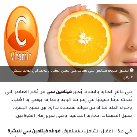
بريدا
إلكترونيا
تطبيق سيروم فيتامين سي يساعد على تفتيح البشرة وتوحيد لون الوجه بشكل
طبيعي
في عالم العناية بالبشرة، يُعتبر
فيتامين سي
من أهم العناصر التي
تُحدث فرقًا حقيقيًا في إشراقة الوجه ونضارته. يوصي به الأطباء
وخبراء الجلد لما له من فوائد متعددة تتراوح بين تفتيح البشرة،
تقليل التصبغات، محاربة التجاعيد، وحتى تعزيز إنتاج الكولاجين.
في هذا المقال الشامل، سنستعرض
فوائد فيتامين سي للبشرة