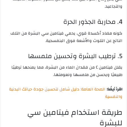
والتجاعيد.
4. محاربة الجذور الحرة
كونه مضاد أكسدة قوي، يحمي فيتامين سي البشرة من التلف
الناتج عن التلوث والأشعة فوق البنفسجية.
5. ترطيب البشرة وتحسين ملمسها
يقلل فيتامين C من فقدان الماء من البشرة، مما يمنحها ترطيبًا
طبيعيًا ويحسن من ملمسها ونعومتها.
اقرأ أيضًا:
الصحة العامة: دليل شامل لتحسين جودة حياتك البدنية
والنفسية
طريقة استخدام فيتامين سي
للبشرة