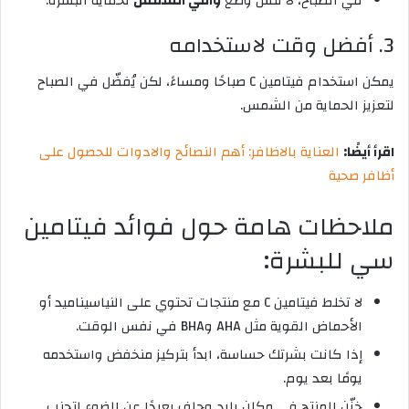
في الصباح، لا تنس وضع
واقي الشمس
لحماية البشرة.
3. أفضل وقت لاستخدامه
يمكن استخدام فيتامين C صباحًا ومساءً، لكن يُفضّل في الصباح
لتعزيز الحماية من الشمس.
اقرأ أيضًا:
العناية بالاظافر: أهم النصائح والادوات للحصول على
أظافر صحية
ملاحظات هامة حول فوائد فيتامين
سي للبشرة:
لا تخلط فيتامين C مع منتجات تحتوي على النياسيناميد أو
الأحماض القوية مثل AHA وBHA في نفس الوقت.
إذا كانت بشرتك حساسة، ابدأ بتركيز منخفض واستخدمه
يومًا بعد يوم.
خزّن المنتج في مكان بارد وجاف بعيدًا عن الضوء لتجنب