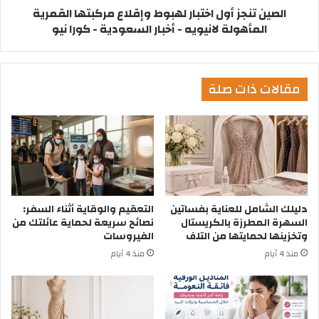
الصين تنجز أول اختبار لهبوط وإقلاع مركبتها القمرية
المأهولة لانيويه - أخبار السعودية - كورا نيو
مقالات ذات صلة
دليلك الشامل للعناية بفساتين
التعقيم والوقاية أثناء السفر:
السهرة المطرزة بالكريستال
نصائح سريعة لحماية عائلتك من
وتخزينها لحمايتها من التلف
الفيروسات
منذ 4 أيام
منذ 4 أيام