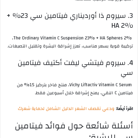
3. سيروم ذا أورديناري فيتامين سي 23% +
HA 2%
The Ordinary Vitamin C Suspension 23% + HA Spheres 2%،
تركيبة قوية بسعر مناسب، تعزز إشراقة البشرة وتقليل التصبغات.
4. سيروم فيتشي ليفت أكتيف فيتامين
سي
Vichy Liftactiv Vitamin C Serum، منتج فاخر بتركيز 15% من
فيتامين C النقي، يمنح إشراقة خلال أسبوعين فقط.
اقرأ أيضًا:
ودعي تقصف الشعر الدليل الشامل لحماية شعرك
أسئلة شائعة حول فوائد فيتامين
سي للبشرة: