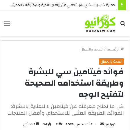
حماية كاسبر سكاي: هل تحمي من برامج الفدية والاختراقات الحديثة؟
بحث
الق
عن
الرئيسية
/
الصحة والجمال
الصحة والجمال
فوائد فيتامين سي للبشرة
وطريقة استخدامه الصحيحة
لتفتيح الوجه
كل ما تحتاج معرفته عن فيتامين C للعناية بالبشرة:
الفوائد، الطريقة المثلى للاستخدام، وأفضل المنتجات
أرسل
كورا نيو
9 أغسطس، 2025
2
34
3 دقائق