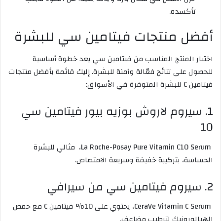
تأكسده.
أفضل منتجات فيتامين سي للبشرة
اختيار المنتج المناسب من فيتامين سي يعد خطوة أساسية
للحصول على نتائج فعّالة وآمنة للبشرة. إليك قائمة بأفضل منتجات
فيتامين C للبشرة المتوفرة في الأسواق:
1. سيروم لاروش بوزيه بيور فيتامين سي
10
La Roche-Posay Pure Vitamin C10 Serum، مثالي للبشرة
الحساسة، بتركيبة خفيفة وسريعة الامتصاص.
2. سيروم فيتامين سي من سيرافي
CeraVe Vitamin C Serum، يحتوي على 10% فيتامين C مع حمض
الهيالورونيك لترطيب مضاعف.