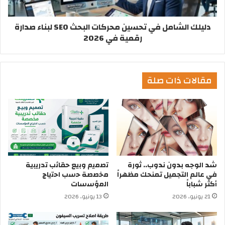
دليلك الشامل في تحسين محركات البحث SEO لبناء صدارة
رقمية في 2026
مقالات ذات صلة
شد الوجه بدون ندوب.. ثورة
ﺗﺻﻣﯾم وﺑﯾﻊ ﺣﻘﺎﺋب ﺗدرﯾﺑﯾﺔ
في عالم التجميل تمنحك مظهراً
ﻣﺧﺻﺻﺔ ﺣﺳب اﺣﺗﯾﺎج
أكثر شباباً
اﻟﻣؤﺳﺳﺎت
21 يونيو، 2026
13 يونيو، 2026