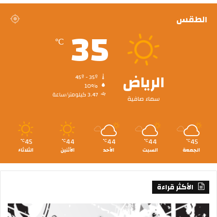
الطقس
35
℃
الرياض
45º - 35º
10%
3.47 كيلومتر/ساعة
سماء صافية
45
44
44
44
45
℃
℃
℃
℃
℃
الجمعة
السبت
الأحد
الأثنين
الثلاثاء
الأكثر قراءة