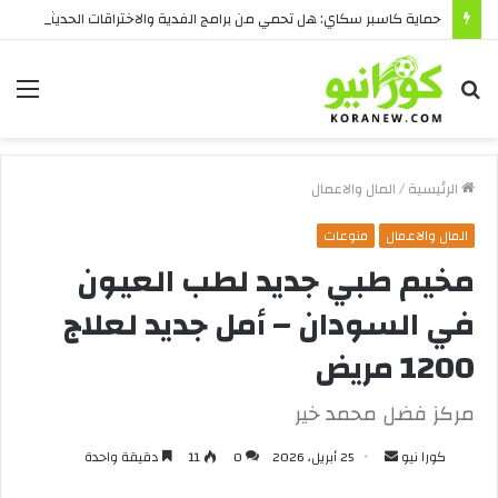
حماية كاسبر سكاي: هل تحمي من برامج الفدية والاختراقات الحديثة؟
بحث
الق
عن
الرئيسية
/
المال والاعمال
المال والاعمال
منوعات
مخيم طبي جديد لطب العيون
في السودان – أمل جديد لعلاج
1200 مريض
مركز فضل محمد خير
أرسل
كورا نيو
25 أبريل، 2026
0
11
دقيقة واحدة
بريدا