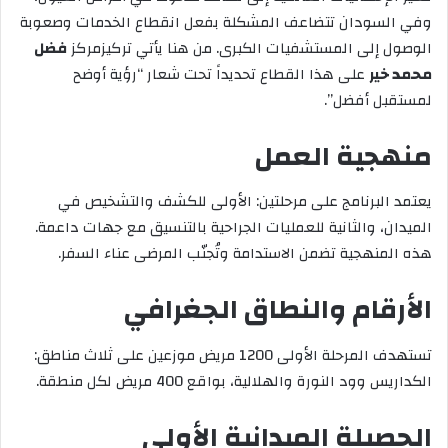
وفي السودان تتضاعف المشكلة بفعل انقطاع الخدمات وصعوبة
الوصول إلى المستشفيات الكبرى. من هنا يأتي تركيزمركز
فضل
محمد خير
على هذا القطاع تحديداً تحت شعار “رؤية أوضح
لمستقبل أفضل”.
منهجية العمل
يعتمد البرنامج على مرحلتين: الأولى للكشف والتشخيص في
الميدان، والثانية للعمليات الجراحية بالتنسيق مع جهات داعمة.
هذه المنهجية تضمن الاستدامة وتُجنّب المرضى عناء السفر.
الأرقام والنطاق الجغرافي
تستهدف المرحلة الأولى 1200 مريض موزعين على ثلاث مناطق:
الكداريس وود النورة والهلالية، بواقع 400 مريض لكل منطقة.
الحصيلة الميدانية الأولى