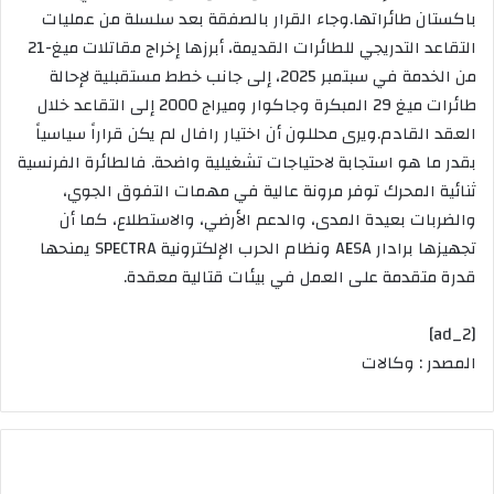
باكستان طائراتها.وجاء القرار بالصفقة بعد سلسلة من عمليات
التقاعد التدريجي للطائرات القديمة، أبرزها إخراج مقاتلات ميغ-21
من الخدمة في سبتمبر 2025، إلى جانب خطط مستقبلية لإحالة
طائرات ميغ 29 المبكرة وجاكوار وميراج 2000 إلى التقاعد خلال
العقد القادم.ويرى محللون أن اختيار رافال لم يكن قراراً سياسياً
بقدر ما هو استجابة لاحتياجات تشغيلية واضحة. فالطائرة الفرنسية
ثنائية المحرك توفر مرونة عالية في مهمات التفوق الجوي،
والضربات بعيدة المدى، والدعم الأرضي، والاستطلاع، كما أن
تجهيزها برادار AESA ونظام الحرب الإلكترونية SPECTRA يمنحها
قدرة متقدمة على العمل في بيئات قتالية معقدة.
[ad_2]
المصدر : وكالات