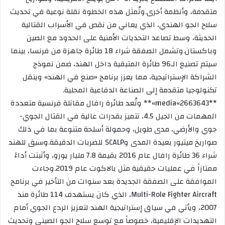
متقدمة، وأنظمة أخرى.وتُمثل هذه الخطوة نقلة نوعية في تحديث
سلاح الجو الهندي، الذي يعاني من نقص في الأسراب القتالية
الحديثة، وسط تصاعد التحديات الأمنية على الحدود مع الصين
وباكستان.وتشمل الصفقة شراء 18 طائرة جاهزة من فرنسا، بينما
سيتم تصنيع الـ96 طائرة المتبقية داخل الهند، ضمن نموذج
الشراكة الإستراتيجية، مما يعزز برنامج «صنع في الهند» وينقل
تكنولوجيا متقدمة إلى الصناعة الدفاعية المحلية.
**media«2663643»** وتُعد طائرة رافال مقاتلة فرنسية متعددة
المهمات من الجيل 4.5، تتميز بقدرات عالية في القتال الجوي-
جوي والأرضي، مدى طويل، وحمولة أسلحة متنوعة بما في ذلك
صواريخ ميتيور بعيدة المدى وSCALP للضربات الدقيقة.وسبق للهند
شراء 36 طائرة رافال عام 2016 بقيمة 7.8 مليار يورو، وأثبتت أداءً
ممتازاً في عمليات حقيقية مثل بالاکوت عام 2019.وجاءت
الموافقة على الصفقة الجديدة بعد سنوات من التأخير في برنامج
Multi-Role Fighter Aircraft، الذي كان يستهدف 114 طائرة منذ
2007، ويأتي في سياق إستراتيجية الهند لتعزيز الردع الجوي أمام
التهديدات الإقليمية، خصوصاً مع توسع سلاح الجو الصيني وتحديث