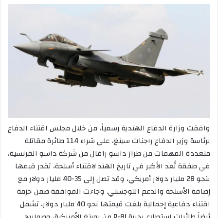
وافقت وزارة الدفاع الهندية رسمياً، من خلال مجلس اقتناء الدفاع
برئاسة وزير الدفاع راجناث سينغ، على شراء 114 طائرة مقاتلة
متعددة المهمات من طراز داسو رافال من شركة داسو الفرنسية،
في صفقة تُعد الأكبر في تاريخ الهند لاقتناء أسلحة، تقدر قيمها
بنحو 28 مليار دولار أمريكي، وقد تصل إلى 35-40 مليار دولار مع
إضافة الأسلحة والدعم اللوجستي. وجاءت الموافقة ضمن حزمة
اقتناء دفاعية إجمالية بلغت قيمتها نحو 40 مليار دولار، تشمل
أيضاً طائرات استطلاع بحرية P-8I من بوينغ الأمريكية، وصواريخ