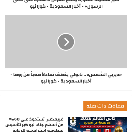
الرسول» - أخبار السعودية - كورا نيو
«ديربي الشمس».. نابولي يخطف تعادلاً صعباً من روما -
أخبار السعودية - كورا نيو
مقالات ذات صلة
فريمكس تستحوذ على 60%
من أسهم جلف نيو كير لتأسيس
منظومة إستراتيجية للرعاية