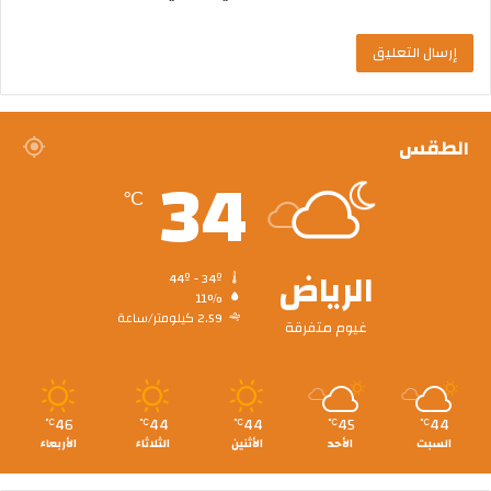
الطقس
34
℃
الرياض
44º - 34º
11%
2.59 كيلومتر/ساعة
غيوم متفرقة
46
44
44
45
44
℃
℃
℃
℃
℃
السبت
الأحد
الأثنين
الثلاثاء
الأربعاء