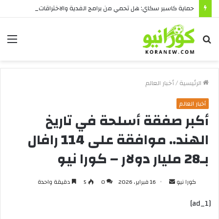
حماية كاسبر سكاي: هل تحمي من برامج الفدية والاختراقات الحديثة؟
بحث
الق
عن
الرئيسية
/
أخبار العالم
أخبار العالم
أكبر صفقة أسلحة في تاريخ
الهند.. موافقة على 114 رافال
بـ28 مليار دولار – كورا نيو
أرسل
كورا نيو
16 فبراير، 2026
0
5
دقيقة واحدة
بريدا
[ad_1]
إلكترونيا