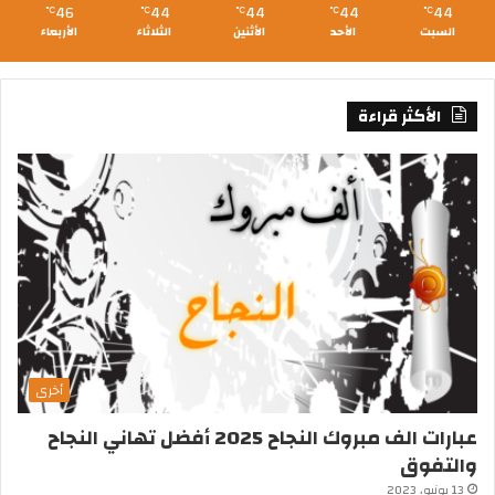
46
44
44
44
44
℃
℃
℃
℃
℃
السبت
الأحد
الأثنين
الثلاثاء
الأربعاء
الأكثر قراءة
أخرى
عبارات الف مبروك النجاح 2025 أفضل تهاني النجاح
والتفوق
13 يونيو، 2023