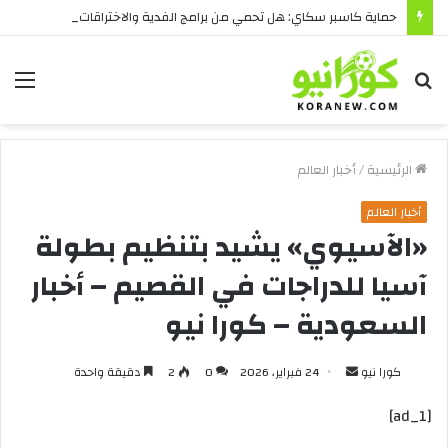
حماية كاسبر سكاي: هل تحمي من برامج الفدية والاختراقات الحديثة؟
بحث
الق
عن
الرئيسية
/
أخبار العالم
أخبار العالم
«الآسيوي» يشيد بتنظيم بطولة
آسيا للدراجات في القصيم – أخبار
السعودية – كورا نيو
أرسل
كورا نيو
24 فبراير، 2026
0
2
دقيقة واحدة
بريدا
[ad_1]
إلكترونيا