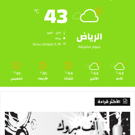
43
℃
الرياض
44º - 37º
7%
5.76 كيلومتر/ساعة
غيوم متفرقة
45
45
44
44
44
℃
℃
℃
℃
℃
الأحد
الأثنين
الثلاثاء
الأربعاء
الخميس
الأكثر قراءة