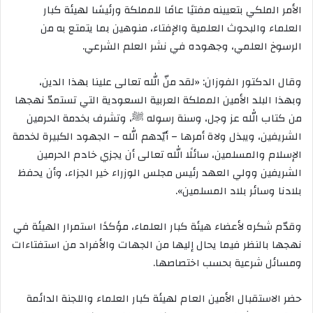
الأمر الملكي بتعيينه مفتيًا عامًا للمملكة ورئيسًا لهيئة كبار
العلماء والبحوث العلمية والإفتاء، منوهين بما يتمتع به من
الرسوخ العلمي، وجهوده في نشر العلم الشرعي.
وقال الدكتور الفوزان: «لقد منّ الله تعالى علينا بهذا الدين،
وبهذا البلد الأمين المملكة العربية السعودية التي تستمدّ نهجها
من كتاب الله عز وجل، وسنة رسوله ﷺ، وتشرف بخدمة الحرمين
الشريفين، ويبذل ولاة أمرها – أيّدهم الله – الجهود الكبيرة لخدمة
الإسلام والمسلمين، سائلًا الله تعالى أن يجزي خادم الحرمين
الشريفين وولي العهد رئيس مجلس الوزراء خير الجزاء، وأن يحفظ
بلادنا وسائر بلاد المسلمين».
وقدّم شكره لأعضاء هيئة كبار العلماء، مؤكدًا استمرار الهيئة في
نهجها بالنظر فيما يحال إليها من الجهات والأفراد من استفتاءات
ومسائل شرعية بحسب اختصاصها.
حضر الاستقبال الأمين العام لهيئة كبار العلماء واللجنة الدائمة