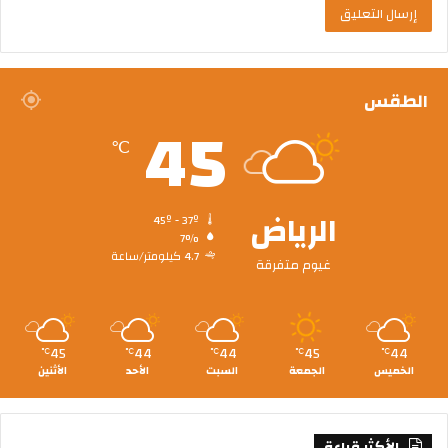
الطقس
45
℃
الرياض
45º - 37º
7%
4.7 كيلومتر/ساعة
غيوم متفرقة
45
44
44
45
44
℃
℃
℃
℃
℃
الخميس
الجمعة
السبت
الأحد
الأثنين
الأكثر قراءة