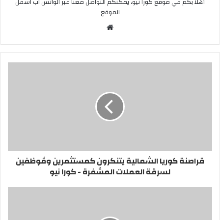
أهلا بكم في موقع كورا نيو، يمكنكم التواصل معنا عبر الواتس اب اسفل
الموقع
موقع
الويب
قراصنة كوريا الشمالية يتنكرون كمستثمرين ومُوظفين
لسرقة العملات المشفرة - كورا نيو