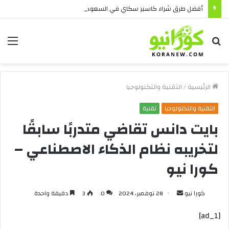
أفضل طرق شراء كاسبر سكاي في السعودية بأمان
بحث
الق
عن
الرئيسية
/
التقنية والتكنولوجيا
التقنية والتكنولوجيا
تقنية
بايت دانس تقاضي متدربًا سابقًا
لتخريبه نظام الذكاء الاصطناعي –
كورا نيو
أرسل
كورا نيو
28 نوفمبر، 2024
0
3
دقيقة واحدة
بريدا
[ad_1]
إلكترونيا