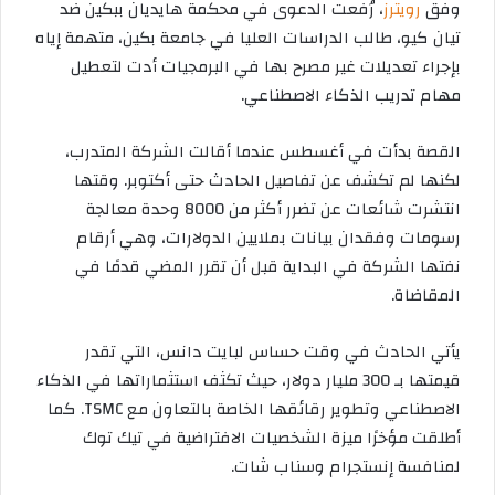
وفق
رويترز
، رُفعت الدعوى في محكمة هايديان ببكين ضد
تيان كيو، طالب الدراسات العليا في جامعة بكين، متهمة إياه
بإجراء تعديلات غير مصرح بها في البرمجيات أدت لتعطيل
مهام تدريب الذكاء الاصطناعي.
القصة بدأت في أغسطس عندما أقالت الشركة المتدرب،
لكنها لم تكشف عن تفاصيل الحادث حتى أكتوبر. وقتها
انتشرت شائعات عن تضرر أكثر من 8000 وحدة معالجة
رسومات وفقدان بيانات بملايين الدولارات، وهي أرقام
نفتها الشركة في البداية قبل أن تقرر المضي قدمًا في
المقاضاة.
يأتي الحادث في وقت حساس لبايت دانس، التي تقدر
قيمتها بـ 300 مليار دولار، حيث تكثف استثماراتها في الذكاء
الاصطناعي وتطوير رقائقها الخاصة بالتعاون مع TSMC. كما
أطلقت مؤخرًا ميزة الشخصيات الافتراضية في تيك توك
لمنافسة إنستجرام وسناب شات.