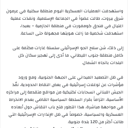
واستهدفت العمليات العسكرية اليوم منطقة سكنية في عرمون
شرق بيروت، طالت عضواً في الجماعة الإسلامية. ونفذت عملية
اغتيال في فندق كومفورت في منطقة الحازمية – بعبدا،
استهدفت شخصية ما زالت هويتها مجهولة حتى الساعة.
إلى ذلك، شن سلاح الجو الإسرائيلي سلسلة غارات مكثفة على
كامل منطقة جنوب الليطاني، ما أدى إلى تهجير سكان كل
البلدات باتجاه الشمال.
في ظل التصعيد الميداني على الجبهة الجنوبية، ومع ورود
مؤشرات عن توغلات إسرائيلية في بعض النقاط الحدودية، نفّذ
الجيش اللبناني انسحابات تكتيكية من مواقع متقدمة إلى مراكزه
الأساسية، التزاماً بقرار السلطة السياسية القاضي بعدم الانخراط
في مواجهة مباشرة، هذا التطور فتح باب النقاش حول أبعاده
العسكرية والسياسية، خصوصاً في ظل الإنذارات الإسرائيلية التي
طالت أكثر من 120 بلدة جنوبية.