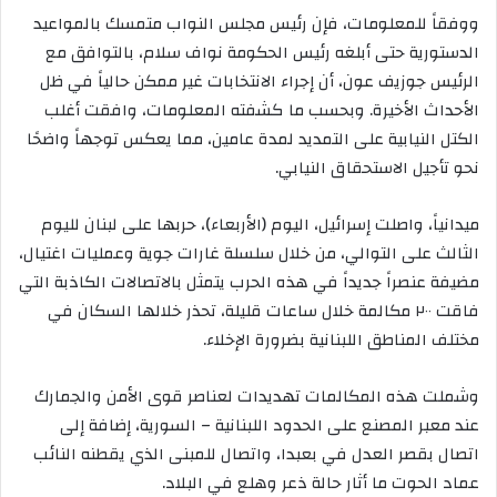
ووفقاً للمعلومات، فإن رئيس مجلس النواب متمسك بالمواعيد
الدستورية حتى أبلغه رئيس الحكومة نواف سلام، بالتوافق مع
الرئيس جوزيف عون، أن إجراء الانتخابات غير ممكن حالياً في ظل
الأحداث الأخيرة. وبحسب ما كشفته المعلومات، وافقت أغلب
الكتل النيابية على التمديد لمدة عامين، مما يعكس توجهاً واضحًا
نحو تأجيل الاستحقاق النيابي.
ميدانياً، واصلت إسرائيل، اليوم (الأربعاء)، حربها على لبنان لليوم
الثالث على التوالي، من خلال سلسلة غارات جوية وعمليات اغتيال،
مضيفة عنصراً جديداً في هذه الحرب يتمثل بالاتصالات الكاذبة التي
فاقت ٢٠٠ مكالمة خلال ساعات قليلة، تحذر خلالها السكان في
مختلف المناطق اللبنانية بضرورة الإخلاء.
وشملت هذه المكالمات تهديدات لعناصر قوى الأمن والجمارك
عند معبر المصنع على الحدود اللبنانية – السورية، إضافة إلى
اتصال بقصر العدل في بعبدا، واتصال للمبنى الذي يقطنه النائب
عماد الحوت ما أثار حالة ذعر وهلع في البلاد.