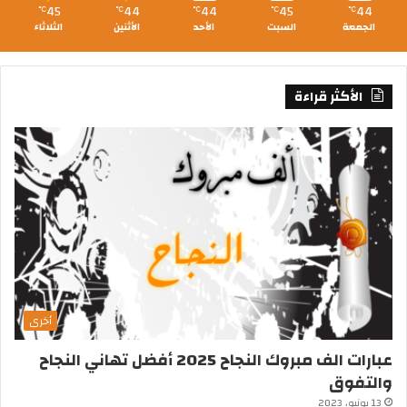
45
44
44
45
44
℃
℃
℃
℃
℃
الجمعة
السبت
الأحد
الأثنين
الثلاثاء
الأكثر قراءة
أخرى
عبارات الف مبروك النجاح 2025 أفضل تهاني النجاح
والتفوق
13 يونيو، 2023