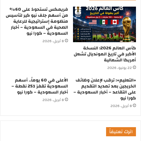
فريمكس تستحوذ على 60%
من أسهم جلف نيو كير لتأسيس
منظومة إستراتيجية للرعاية
الصحية في السعودية – أخبار
السعودية – كورا نيو
8 أبريل، 2026
كأس العالم 2026: النسخة
الأكبر في تاريخ المونديال تشعل
أمريكا الشمالية
22 يونيو، 2026
«التعليم»: ترقب لإعلان وظائف
الأعلى في 60 يوماً.. أسهم
الخريجين بعد تمديد التقديم
السعودية تقفز 251 نقطة –
على التقاعد – أخبار السعودية –
أخبار السعودية – كورا نيو
كورا نيو
8 أبريل، 2026
8 أبريل، 2026
اترك تعليقاً