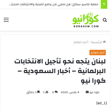
حماية كاسبر سكاي: هل تحمي من برامج الفدية والاختراقات الحديثة؟
بحث
الق
عن
الرئيسية
/
أخبار العالم
أخبار العالم
لبنان يتجه نحو تأجيل الانتخابات
البرلمانية – أخبار السعودية –
كورا نيو
أرسل
كورا نيو
4 مارس، 2026
0
1
3 دقائق
بريدا
[ad_1]
إلكترونيا